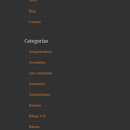
News
Blog
Contacto
Categorías
Aerogeneradores
Aeronáutica
Aire comprimido
Antimateria
Antimicrobiano
Bacterias
Balizas V16
Baterias