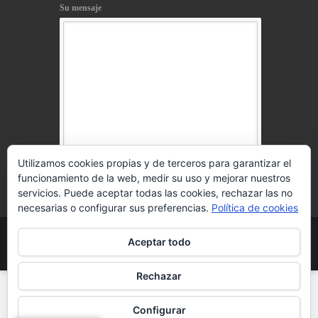
Su mensaje
Utilizamos cookies propias y de terceros para garantizar el
funcionamiento de la web, medir su uso y mejorar nuestros
Acepto la
política de privacidad
servicios. Puede aceptar todas las cookies, rechazar las no
necesarias o configurar sus preferencias.
Política de cookies
© 2021 www.telosworld.com Todos los derechos
Aceptar todo
reservados
Aviso Legal
l
Política de Cookies
Rechazar
Configurar