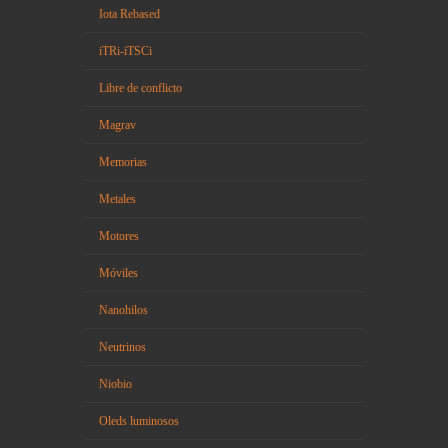
Iota Rebased
iTRi-iTSCi
Libre de conflicto
Magrav
Memorias
Metales
Motores
Móviles
Nanohilos
Neutrinos
Niobio
Oleds luminosos