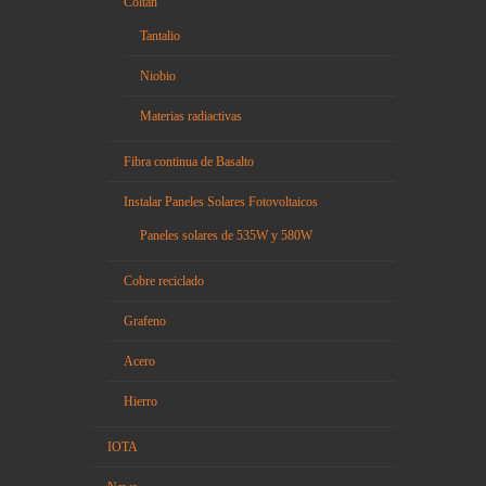
Coltan
Tantalio
Niobio
Materias radiactivas
Fibra continua de Basalto
Instalar Paneles Solares Fotovoltaicos
Paneles solares de 535W y 580W
Cobre reciclado
Grafeno
Acero
Hierro
IOTA