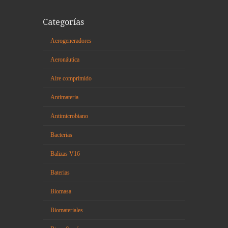
Categorías
Aerogeneradores
Aeronáutica
Aire comprimido
Antimateria
Antimicrobiano
Bacterias
Balizas V16
Baterias
Biomasa
Biomateriales