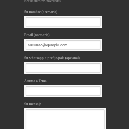
Reciba nuestras novedades
Su nombre (necesario)
Email (necesario)
Su whatsapp + prefijo/país (opcional)
Asunto o Tema
Su mensaje