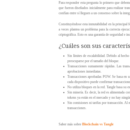
Para responder esta pregunta lo primero que debemo
que fueron diseñados inicialmente para realizar tr
confían entre sí lleguen a un consenso sobre la inte
Constituyéndose esta inmutabilidad en la principal f
a veces plantea un problema para la correcta ejecuc
criptográfica. Esto es una garantía de seguridad e inc
¿Cuáles son sus caracterís
Sin límites de escalabilidad. Debido al hecho
preocuparse por el tamaño del bloque.
Transacciones sumamente rápidas. Las trans
aprobaciones inmediatas.
Transacciones aprobadas POW. Se basa en una 
cada dispositivo puede confirmar transaccione
No utiliza bloques en la red. Tangle basa su 
Sin minería. Es decir, la red es alimentada co
tokens ya están en el mercado y no hay ningú
Sin comisiones ni tarifas por transacción. Al 
transacciones.
Saber más sobre
Blockchain vs Tangle