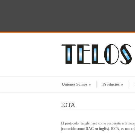
Quiénes Somos
»
Productos
»
IOTA
El protocolo Tangle nace como respuesta a la nece
(conocido como DAG en inglés)
. IOTA, es una cri