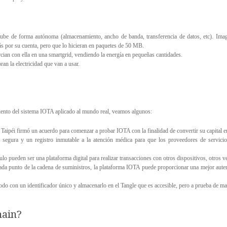
nube de forma autónoma (almacenamiento, ancho de banda, transferencia de datos, etc). Imagí
 por su cuenta, pero que lo hicieran en paquetes de 50 MB.
cian con ella en una smartgrid, vendiendo la energía en pequeñas cantidades.
an la electricidad que van a usar.
iento del sistema IOTA aplicado al mundo real, veamos algunos:
 Taipéi firmó un acuerdo para comenzar a probar IOTA con la finalidad de convertir su capital en
s segura y un registro inmutable a la atención médica para que los proveedores de servicio
ulo pueden ser una plataforma digital para realizar transacciones con otros dispositivos, otros v
cada punto de la cadena de suministros, la plataforma IOTA puede proporcionar una mejor aute
r todo con un identificador único y almacenarlo en el Tangle que es accesible, pero a prueba de m
hain?