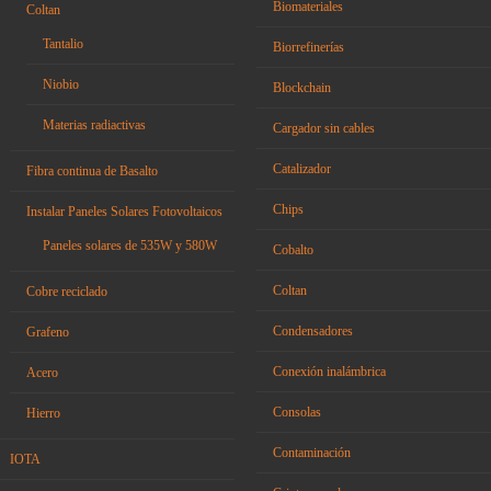
Biomateriales
Coltan
Tantalio
Biorrefinerías
Niobio
Blockchain
Materias radiactivas
Cargador sin cables
Catalizador
Fibra continua de Basalto
Chips
Instalar Paneles Solares Fotovoltaicos
Paneles solares de 535W y 580W
Cobalto
Coltan
Cobre reciclado
Condensadores
Grafeno
Conexión inalámbrica
Acero
Consolas
Hierro
Contaminación
IOTA