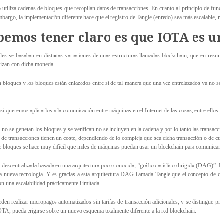
utiliza cadenas de bloques que recopilan datos de transacciones. En cuanto al principio de fun
bargo, la implementación diferente hace que el registro de Tangle (enredo) sea más escalable, 
emos tener claro es que IOTA es 
es se basaban en distintas variaciones de unas estructuras llamadas blockchain, que en resume
alizan con dicha moneda.
n bloques y los bloques están enlazados entre sí de tal manera que una vez entrelazados ya no 
i queremos aplicarlos a la comunicación entre máquinas en el Internet de las cosas, entre ellos:
no se generan los bloques y se verifican no se incluyen en la cadena y por lo tanto las transac
ón de transacciones tienen un coste, dependiendo de lo compleja que sea dicha transacción o de 
de bloques se hace muy difícil que miles de máquinas puedan usar un blockchain para comunicars
escentralizada basada en una arquitectura poco conocida, “gráfico acíclico dirigido (DAG)”. 
sta nueva tecnología. Y es gracias a esta arquitectura DAG llamada Tangle que el concepto d
n una escalabilidad prácticamente ilimitada.
en realizar micropagos automatizados sin tarifas de transacción adicionales, y se distingue prin
OTA, pueda erigirse sobre un nuevo esquema totalmente diferente a la red blockchain.