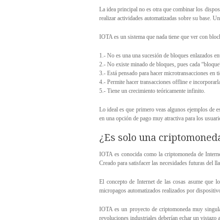
La idea principal no es otra que combinar los dispos
realizar actividades automatizadas sobre su base. Un
IOTA es un sistema que nada tiene que ver con block
1.- No es una una sucesión de bloques enlazados ent
2.- No existe minado de bloques, pues cada “bloque”
3.- Está pensado para hacer microtransacciones en tie
4.- Permite hacer transacciones offline e incorporarl
5.- Tiene un crecimiento teóricamente infinito.
Lo ideal es que primero veas algunos ejemplos de 
en una opción de pago muy atractiva para los usuario
¿Es solo una criptomoned
IOTA es conocida como la criptomoneda de Internet
Creado para satisfacer las necesidades futuras del ll
El concepto de Internet de las cosas asume que los
micropagos automatizados realizados por dispositivo
IOTA es un proyecto de criptomoneda muy singular q
revoluciones industriales deberían echar un vistazo a