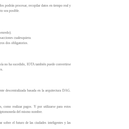
dos podrán procesar, recopilar datos en tiempo real y
to sea posible.
 enredo).
sacciones cualesquiera.
tros dos obligatorios.
ía no ha sucedido, IOTA también puede convertirse
es.
nte descentralizada basada en la arquitectura DAG.
s, como realizar pagos. Y por utilizarse para estos
 criptomoneda del mismo nombre.
 sobre el futuro de las ciudades inteligentes y las