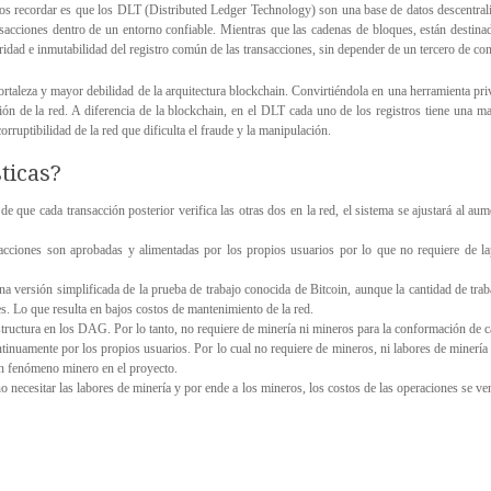
s recordar es que los DLT (Distributed Ledger Technology) son una base de datos descentrali
ansacciones dentro de un entorno confiable. Mientras que las cadenas de bloques, están destin
gridad e inmutabilidad del registro común de las transacciones, sin depender de un tercero de con
ortaleza y mayor debilidad de la arquitectura blockchain. Convirtiéndola en una herramienta priv
ión de la red. A diferencia de la blockchain, en el DLT cada uno de los registros tiene una m
orruptibilidad de la red que dificulta el fraude y la manipulación.
ticas?
 de que cada transacción posterior verifica las otras dos en la red, el sistema se ajustará al 
acciones son aprobadas y alimentadas por los propios usuarios por lo que no requiere de l
versión simplificada de la prueba de trabajo conocida de Bitcoin, aunque la cantidad de trab
s. Lo que resulta en bajos costos de mantenimiento de la red.
estructura en los DAG. Por lo tanto, no requiere de minería ni mineros para la conformación de 
ntinuamente por los propios usuarios. Por lo cual no requiere de mineros, ni labores de minería
n fenómeno minero en el proyecto.
no necesitar las labores de minería y por ende a los mineros, los costos de las operaciones se ve