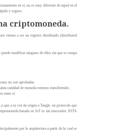
cionamiento en sí, no es muy diferente de aquel en el
rápido y seguro.
una criptomoneda.
n vienen a ser un registro distribuido (distributed
se puede modificar ninguno de ellos sin que se rompa
ciones no son aprobadas.
cuánta cantidad de moneda estemos transfiriendo.
e entre sí.
Lo que a su vez da origen a Tangle, un protocolo que
e criptomoneda basada en IoT es tan innovador. IOTA
cipalmente por la arquitectura a partir de la cual se