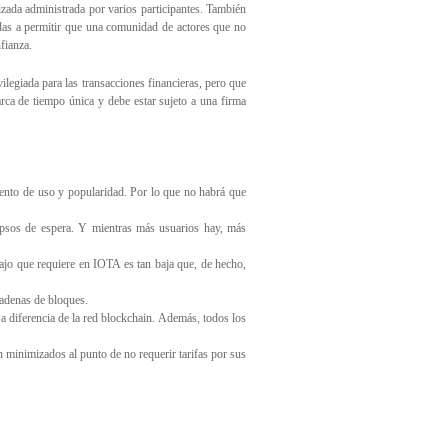
zada administrada por varios participantes. También
adas a permitir que una comunidad de actores que no
fianza.
ilegiada para las transacciones financieras, pero que
arca de tiempo única y debe estar sujeto a una firma
aumento de uso y popularidad. Por lo que no habrá que
apsos de espera. Y mientras más usuarios hay, más
ajo que requiere en IOTA es tan baja que, de hecho,
cadenas de bloques.
 a diferencia de la red blockchain. Además, todos los
n minimizados al punto de no requerir tarifas por sus