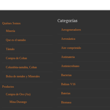
Categorías
Quiénes Somos
Aerogeneradores
Minería
Aeronáutica
Que es el tantalio
Aire comprimido
Tántalo
Antimateria
Compra de Coltan
Antimicrobiano
Columbita-tantalita, Coltan
Bacterias
Bolsa de metales y Minerales
Balizas V16
Productos
Baterias
Compra de Oro (Au)
Mina Durango
Biomasa