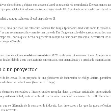
itivos electrónicos y objetos con acceso a la red en una sola red centralizada. De esta manera to
 ejemplo de tal actividad sería realizar un pago, donde IOTA pretende ser el medio por el cual es
chain, aunque realmente sí está inspirado en él:
re sí, sino que usan una estructura llamada The Tangle (podríamos traducirla como la maraña o
 es una sola transacción y para formar parte de The Tangle tan solo debe aprobar otras dos tran
mpo real, por lo que el hecho de generar un bloque no tiene coste, tan solo el de verificar los o
as luego al Tangle.
estas comunicaciones
machine-to-machine
(M2M) y de esas microtransacciones. Aunque todav
s finales debido a sus transacciones sin contacto, casi instantáneas y a prueba de manipulacion
a o un proyecto?
 de las cosas. Es un proyecto de una plataforma de facturación de código abierto, parcialme
amado Internet de las Cosas (Internet of Things).
 elementos conectados a Internet pueden recopilar datos y realizar actividades automatizada
s y sistemas de IoT, no tiene tarifas de transacción. La unidad de cuenta en la red IOTA es la
ue se diferencia de la norma en la industria. Los inversores a los que les gusta reflexionar
 este proyecto.