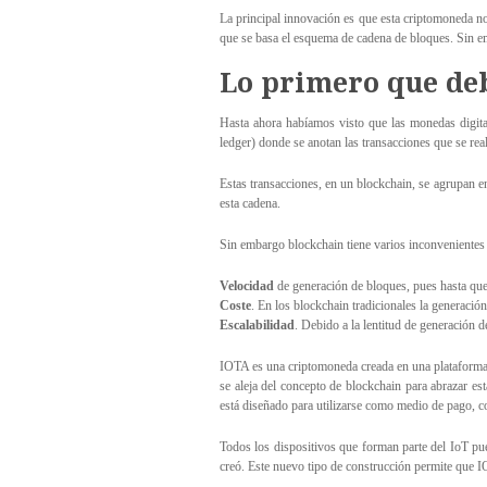
La principal innovación es que esta criptomoneda no 
que se basa el esquema de cadena de bloques. Sin em
Lo primero que deb
Hasta ahora habíamos visto que las monedas digital
ledger) donde se anotan las transacciones que se re
Estas transacciones, en un blockchain, se agrupan e
esta cadena.
Sin embargo blockchain tiene varios inconvenientes s
Velocidad
de generación de bloques, pues hasta que 
Coste
. En los blockchain tradicionales la generaci
Escalabilidad
. Debido a la lentitud de generación 
IOTA es una criptomoneda creada en una plataforma d
se aleja del concepto de blockchain para abrazar e
está diseñado para utilizarse como medio de pago, co
Todos los dispositivos que forman parte del IoT pued
creó. Este nuevo tipo de construcción permite que I