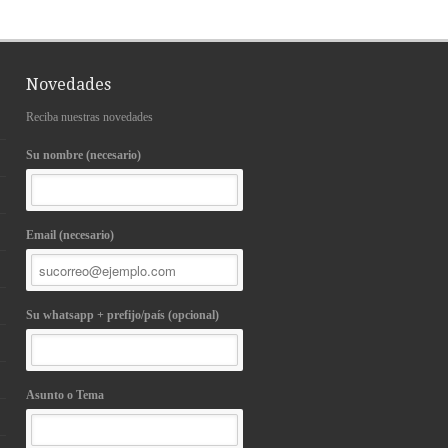
Novedades
Reciba nuestras novedades
Su nombre (necesario)
Email (necesario)
Su whatsapp + prefijo/país (opcional)
Asunto o Tema