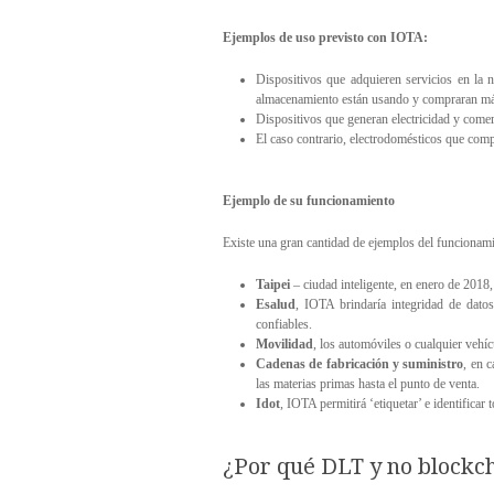
Ejemplos de uso previsto con IOTA:
Dispositivos que adquieren servicios en la 
almacenamiento están usando y compraran más
Dispositivos que generan electricidad y comer
El caso contrario, electrodomésticos que compr
Ejemplo de su funcionamiento
Existe una gran cantidad de ejemplos del funcionam
Taipei
– ciudad inteligente, en enero de 2018,
Esalud
, IOTA brindaría integridad de dato
confiables.
Movilidad
, los automóviles o cualquier vehíc
Cadenas de fabricación y suministro
, en 
las materias primas hasta el punto de venta.
Idot
, IOTA permitirá ‘etiquetar’ e identifica
¿Por qué DLT y no blockc