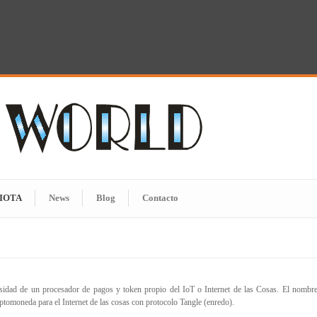
IOTA
News
Blog
Contacto
sidad de un procesador de pagos y token propio del IoT o Internet de las Cosas. El nombre
ptomoneda para el Internet de las cosas con protocolo Tangle (enredo).