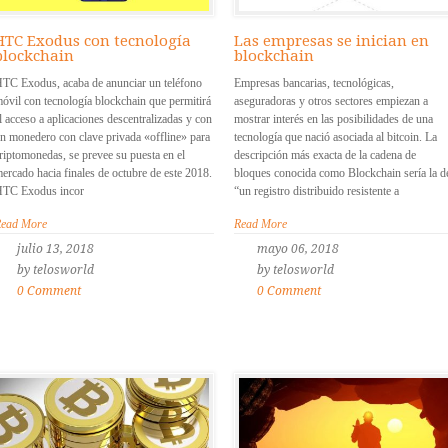
HTC Exodus con tecnología
Las empresas se inician en
blockchain
blockchain
TC Exodus, acaba de anunciar un teléfono
Empresas bancarias, tecnológicas,
óvil con tecnología blockchain que permitirá
aseguradoras y otros sectores empiezan a
l acceso a aplicaciones descentralizadas y con
mostrar interés en las posibilidades de una
n monedero con clave privada «offline» para
tecnología que nació asociada al bitcoin. La
riptomonedas, se prevee su puesta en el
descripción más exacta de la cadena de
ercado hacia finales de octubre de este 2018.
bloques conocida como Blockchain sería la d
TC Exodus incor
“un registro distribuido resistente a
ead More
Read More
julio 13, 2018
mayo 06, 2018
by telosworld
by telosworld
0 Comment
0 Comment