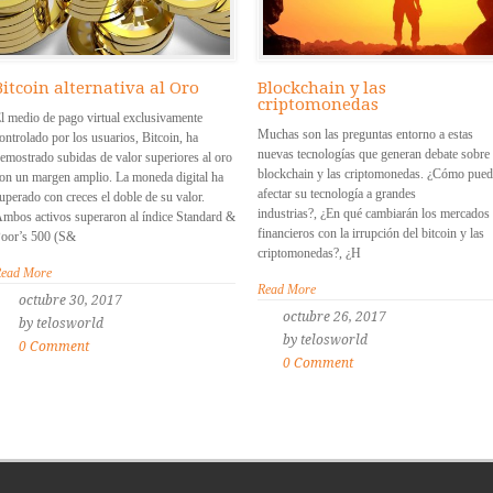
Bitcoin alternativa al Oro
Blockchain y las
criptomonedas
l medio de pago virtual exclusivamente
Muchas son las preguntas entorno a estas
ontrolado por los usuarios, Bitcoin, ha
nuevas tecnologías que generan debate sobre
emostrado subidas de valor superiores al oro
blockchain y las criptomonedas. ¿Cómo pued
on un margen amplio. La moneda digital ha
afectar su tecnología a grandes
uperado con creces el doble de su valor.
industrias?, ¿En qué cambiarán los mercados
mbos activos superaron al índice Standard &
financieros con la irrupción del bitcoin y las
oor’s 500 (S&
criptomonedas?, ¿H
ead More
Read More
octubre 30, 2017
octubre 26, 2017
by telosworld
by telosworld
0 Comment
0 Comment