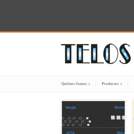
Quiénes Somos
»
Productos
»