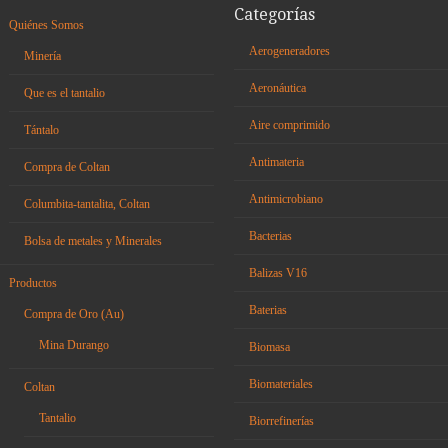
Categorías
Quiénes Somos
Aerogeneradores
Minería
Aeronáutica
Que es el tantalio
Aire comprimido
Tántalo
Antimateria
Compra de Coltan
Antimicrobiano
Columbita-tantalita, Coltan
Bacterias
Bolsa de metales y Minerales
Balizas V16
Productos
Baterias
Compra de Oro (Au)
Mina Durango
Biomasa
Biomateriales
Coltan
Tantalio
Biorrefinerías