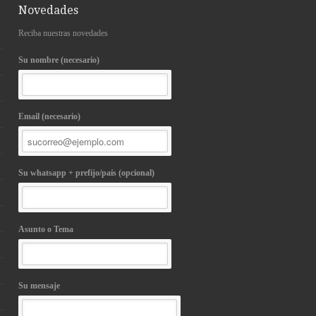
Novedades
Reciba nuestras novedades
Su nombre (necesario)
Email (necesario)
Su whatsapp + prefijo/país (opcional)
Asunto o Tema
Su mensaje