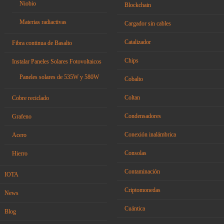
Niobio
Blockchain
Materias radiactivas
Cargador sin cables
Catalizador
Fibra continua de Basalto
Chips
Instalar Paneles Solares Fotovoltaicos
Paneles solares de 535W y 580W
Cobalto
Coltan
Cobre reciclado
Condensadores
Grafeno
Conexión inalámbrica
Acero
Consolas
Hierro
Contaminación
IOTA
Criptomonedas
News
Cuántica
Blog