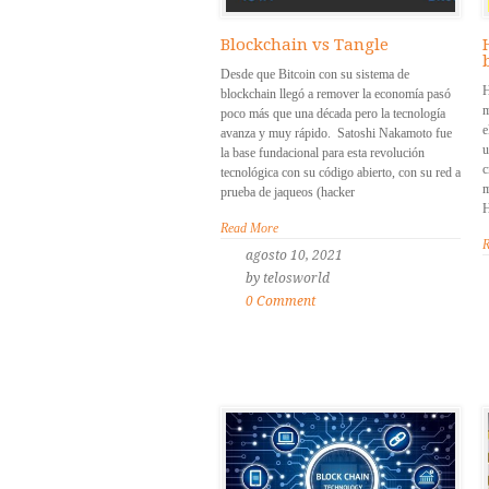
Blockchain vs Tangle
Desde que Bitcoin con su sistema de
H
blockchain llegó a remover la economía pasó
m
poco más que una década pero la tecnología
e
avanza y muy rápido. Satoshi Nakamoto fue
u
la base fundacional para esta revolución
c
tecnológica con su código abierto, con su red a
m
prueba de jaqueos (hacker
H
Read More
R
agosto 10, 2021
by telosworld
0 Comment