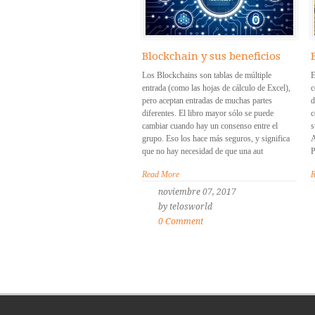
Blockchain y sus beneficios
Los Blockchains son tablas de múltiple
E
entrada (como las hojas de cálculo de Excel),
c
pero aceptan entradas de muchas partes
d
diferentes. El libro mayor sólo se puede
c
cambiar cuando hay un consenso entre el
s
grupo. Eso los hace más seguros, y significa
A
que no hay necesidad de que una aut
P
Read More
R
noviembre 07, 2017
by telosworld
0 Comment