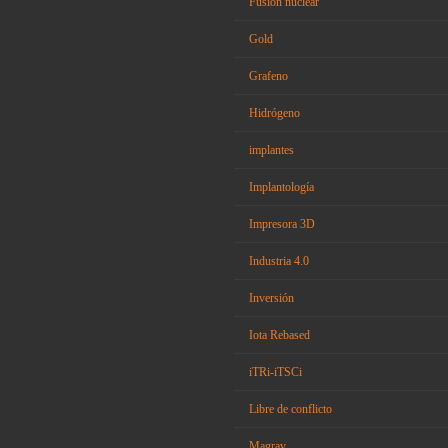
Fusión nuclear
Gold
Grafeno
Hidrógeno
implantes
Implantología
Impresora 3D
Industria 4.0
Inversión
Iota Rebased
iTRi-iTSCi
Libre de conflicto
Magrav