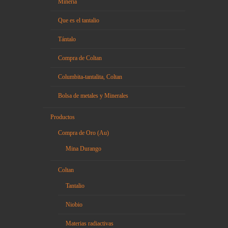
Minería
Que es el tantalio
Tántalo
Compra de Coltan
Columbita-tantalita, Coltan
Bolsa de metales y Minerales
Productos
Compra de Oro (Au)
Mina Durango
Coltan
Tantalio
Niobio
Materias radiactivas