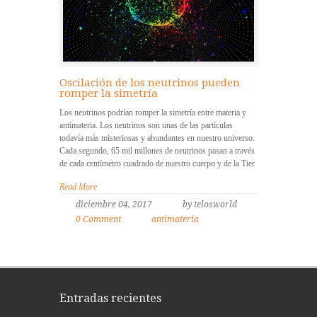
Oscilación de los neutrinos pueden
romper la simetría
Los neutrinos podrían romper la simetría entre materia y
antimateria. Los neutrinos son unas de las partículas
todavía más misteriosas y abundantes en nuestro universo.
Cada segundo, 65 mil millones de neutrinos pasan a través
de cada centímetro cuadrado de nuestro cuerpo y de la Tier
Read More
diciembre 04, 2017
by telosworld
0 Comment
antimateria
Entradas recientes