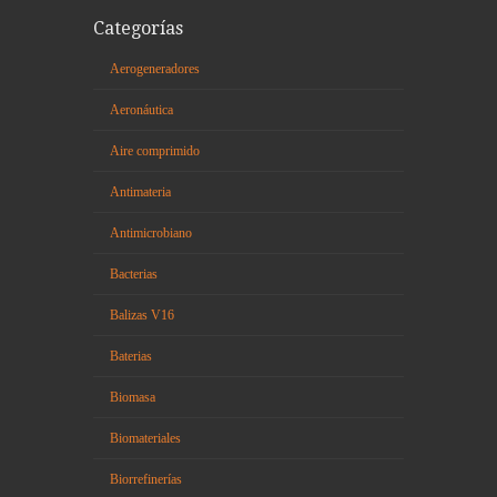
Categorías
Aerogeneradores
Aeronáutica
Aire comprimido
Antimateria
Antimicrobiano
Bacterias
Balizas V16
Baterias
Biomasa
Biomateriales
Biorrefinerías