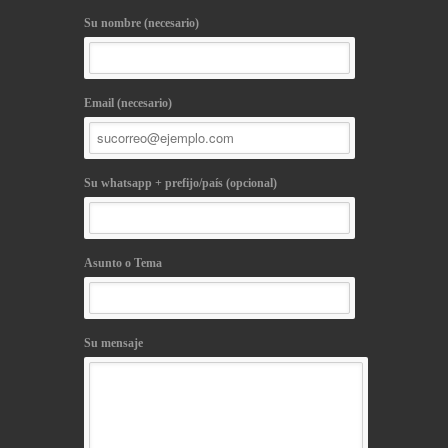
Su nombre (necesario)
Email (necesario)
Su whatsapp + prefijo/país (opcional)
Asunto o Tema
Su mensaje