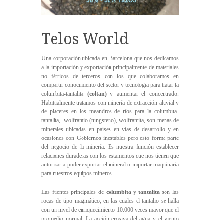
Telos World
Una corporación ubicada en Barcelona que nos dedicamos
a la importación y exportación principalmente de materiales
no férricos de terceros con los que colaboramos en
compartir conocimiento del sector y tecnología para tratar la
columbita-tantalita
(coltan)
y aumentar el concentrado.
Habitualmente tratamos con minería de extracción aluvial y
de placeres en los meandros de ríos para la columbita-
tantalita, wolframio (tungsteno), wolframita, son menas de
minerales ubicadas en países en vías de desarrollo y en
ocasiones con Gobiernos inestables pero esto forma parte
del negocio de la minería. Es nuestra función establecer
relaciones duraderas con los estamentos que nos tienen que
autorizar a poder exportar el mineral o importar maquinaria
para nuestros equipos mineros.
Las fuentes principales de
columbita
y
tantalita
son las
rocas de tipo magmático, en las cuales el tantalio se halla
con un nivel de enriquecimiento 10.000 veces mayor que el
promedio normal. La acción erosiva del agua y el viento