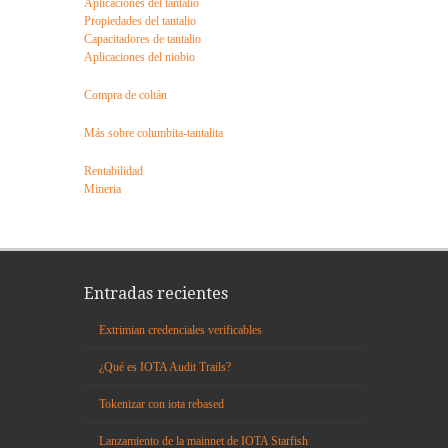
Aplicaciones del tantalio
Propiedades del tantalio
Capacitadores de tantalio
Aplicaciones del niobio
Compra de coltán
Más sobre columbita-tantalita
Rentabilidad
Mineria
Entradas recientes
Extrimian credenciales verificables
¿Qué es IOTA Audit Trails?
Tokenizar con iota rebased
Lanzamiento de la mainnet de IOTA Starfish