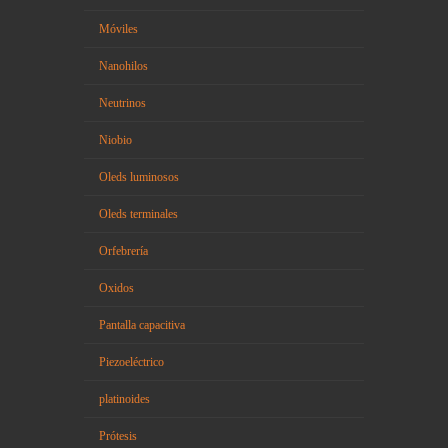
Móviles
Nanohilos
Neutrinos
Niobio
Oleds luminosos
Oleds terminales
Orfebrería
Oxidos
Pantalla capacitiva
Piezoeléctrico
platinoides
Prótesis