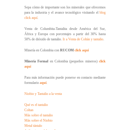
Sepa cómo de importante son los minerales que ofrecemos
para la industria y el avance tecnológico visitando el
blog
click aquí
.
Venta de Columbita-Tantalita desde América del Sur,
África y Europa con porcentajes a partir del 30% hasta
50% de dióxido de tantalio.
Ir a Venta de Coltán y tantalio
.
Minería en Colombia con
RUCOM
click aquí
Minería Formal
en Colombia (pequeños mineros)
click
aquí
Para más información puede ponerse en contacto mediante
formulario
aquí
.
Niobio y Tantalio a la venta
Qué es el tantalio
Coltan
Más sobre el tantalio
Más sobre el Niobio
Metal tántalo