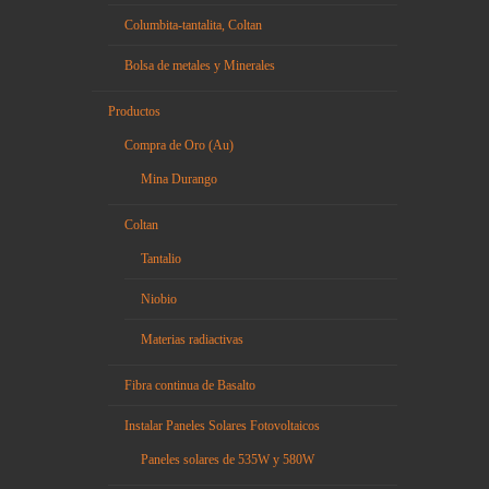
Columbita-tantalita, Coltan
Bolsa de metales y Minerales
Productos
Compra de Oro (Au)
Mina Durango
Coltan
Tantalio
Niobio
Materias radiactivas
Fibra continua de Basalto
Instalar Paneles Solares Fotovoltaicos
Paneles solares de 535W y 580W