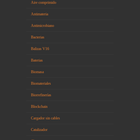
Aire comprimido
Antimateria
Antimicrobiano
Bacterias
Balizas V16
Baterias
Biomasa
Biomateriales
Biorrefinerías
Blockchain
Cargador sin cables
Catalizador