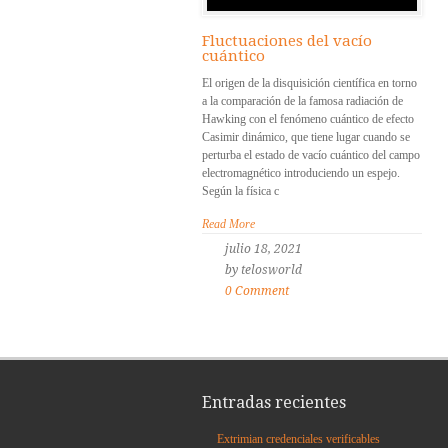
Fluctuaciones del vacío
cuántico
El origen de la disquisición científica en torno
a la comparación de la famosa radiación de
Hawking con el fenómeno cuántico de efecto
Casimir dinámico, que tiene lugar cuando se
perturba el estado de vacío cuántico del campo
electromagnético introduciendo un espejo.
Según la física c
Read More
julio 18, 2021
by telosworld
0 Comment
Entradas recientes
Extrimian credenciales verificables