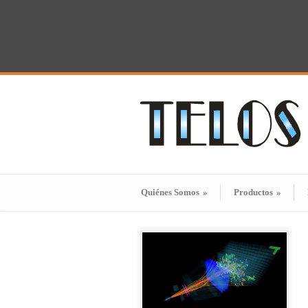
Quiénes Somos
»
Productos
»