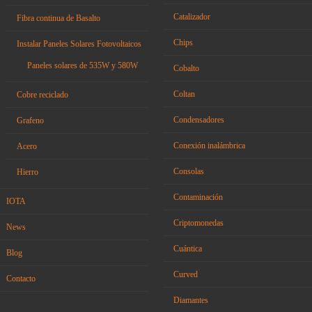
Catalizador
Fibra continua de Basalto
Chips
Instalar Paneles Solares Fotovoltaicos
Paneles solares de 535W y 580W
Cobalto
Coltan
Cobre reciclado
Condensadores
Grafeno
Conexión inalámbrica
Acero
Consolas
Hierro
Contaminación
IOTA
Criptomonedas
News
Cuántica
Blog
Curved
Contacto
Diamantes