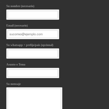
Su nombre (necesario)
Email (necesario)
Su whatsapp + prefijo/país (opcional)
Asunto o Tema
Su mensaje