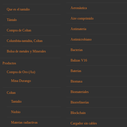
Aeronáutica
Que es el tantalio
Aire comprimido
Tántalo
Antimateria
Compra de Coltan
Antimicrobiano
Columbita-tantalita, Coltan
Bacterias
Bolsa de metales y Minerales
Balizas V16
Productos
Baterias
Compra de Oro (Au)
Mina Durango
Biomasa
Biomateriales
Coltan
Tantalio
Biorrefinerías
Niobio
Blockchain
Materias radiactivas
Cargador sin cables