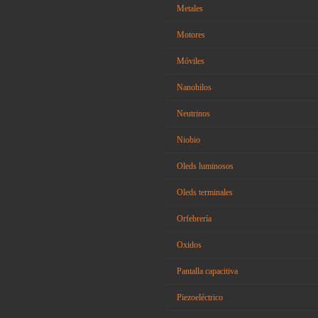
Metales
Motores
Móviles
Nanohilos
Neutrinos
Niobio
Oleds luminosos
Oleds terminales
Orfebrería
Oxidos
Pantalla capacitiva
Piezoeléctrico