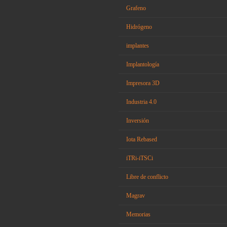
Grafeno
Hidrógeno
implantes
Implantología
Impresora 3D
Industria 4.0
Inversión
Iota Rebased
iTRi-iTSCi
Libre de conflicto
Magrav
Memorias