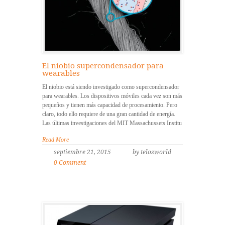
El niobio supercondensador para
wearables
El niobio está siendo investigado como supercondensador
para wearables. Los dispositivos móviles cada vez son más
pequeños y tienen más capacidad de procesamiento. Pero
claro, todo ello requiere de una gran cantidad de energía.
Las últimas investigaciones del MIT Massachussets Institu
Read More
septiembre 21, 2015
by telosworld
0 Comment