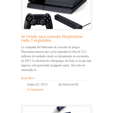
Se vende una consola Playstation
cada 2 segundos
La compañía del fabricante de consolas de juegos
Playstation anuncia que ya ha superado la cifra de 22,3
millones de unidades desde su lanzamiento en noviembre
de 2013. La división de videojuegos de Sony es la que más
ingresos está generando al gigante nipón. Tal como ha
anunciado la
Read More
mayo 02, 2015
by telosworld
0 Comment