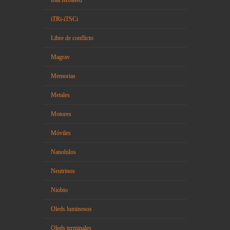
Iota Rebased
iTRi-iTSCi
Libre de conflicto
Magrav
Memorias
Metales
Motores
Móviles
Nanohilos
Neutrinos
Niobio
Oleds luminosos
Oleds terminales