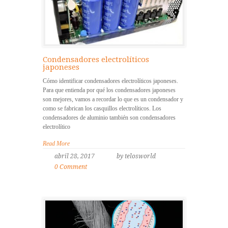
Condensadores electrolíticos
japoneses
Cómo identificar condensadores electrolíticos japoneses.
Para que entienda por qué los condensadores japoneses
son mejores, vamos a recordar lo que es un condensador y
como se fabrican los casquillos electrolíticos. Los
condensadores de aluminio también son condensadores
electrolítico
Read More
abril 28, 2017
by telosworld
0 Comment