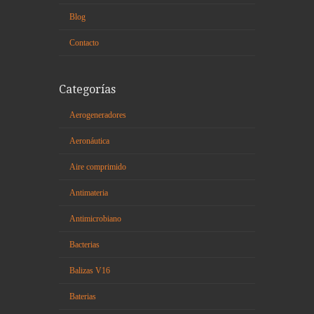
Blog
Contacto
Categorías
Aerogeneradores
Aeronáutica
Aire comprimido
Antimateria
Antimicrobiano
Bacterias
Balizas V16
Baterias