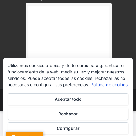
Utilizamos cookies propias y de terceros para garantizar el
funcionamiento de la web, medir su uso y mejorar nuestros
Acepto la
política de privacidad
servicios. Puede aceptar todas las cookies, rechazar las no
necesarias o configurar sus preferencias.
Política de cookies
© 2021 www.telosworld.com Todos los derechos
Aceptar todo
reservados
Aviso Legal
l
Política de Cookies
Rechazar
Configurar