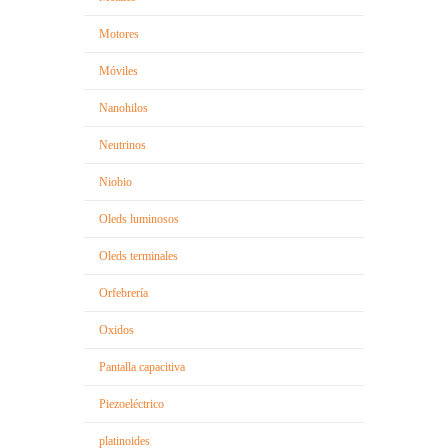
Motores
Móviles
Nanohilos
Neutrinos
Niobio
Oleds luminosos
Oleds terminales
Orfebrería
Oxidos
Pantalla capacitiva
Piezoeléctrico
platinoides