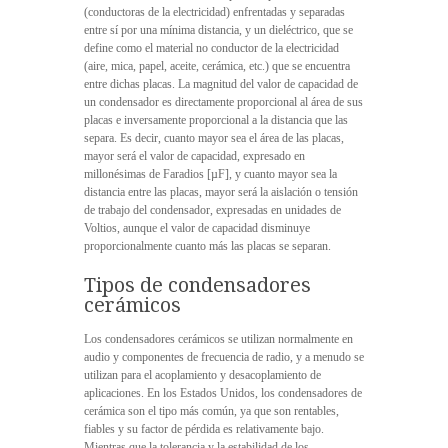
(conductoras de la electricidad) enfrentadas y separadas
entre sí por una mínima distancia, y un dieléctrico, que se
define como el material no conductor de la electricidad
(aire, mica, papel, aceite, cerámica, etc.) que se encuentra
entre dichas placas. La magnitud del valor de capacidad de
un condensador es directamente proporcional al área de sus
placas e inversamente proporcional a la distancia que las
separa. Es decir, cuanto mayor sea el área de las placas,
mayor será el valor de capacidad, expresado en
millonésimas de Faradios [µF], y cuanto mayor sea la
distancia entre las placas, mayor será la aislación o tensión
de trabajo del condensador, expresadas en unidades de
Voltios, aunque el valor de capacidad disminuye
proporcionalmente cuanto más las placas se separan.
Tipos de condensadores
cerámicos
Los condensadores cerámicos se utilizan normalmente en
audio y componentes de frecuencia de radio, y a menudo se
utilizan para el acoplamiento y desacoplamiento de
aplicaciones. En los Estados Unidos, los condensadores de
cerámica son el tipo más común, ya que son rentables,
fiables y su factor de pérdida es relativamente bajo.
Mientras que la tolerancia y la estabilidad de los