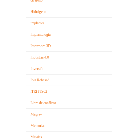
Grafeno
Hidrógeno
implantes
Implantología
Impresora 3D
Industria 4.0
Inversión
Iota Rebased
iTRi-iTSCi
Libre de conflicto
Magrav
Memorias
Metales