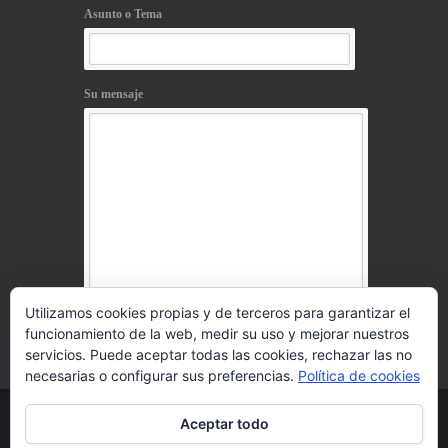
Asunto o Tema
Su mensaje
Utilizamos cookies propias y de terceros para garantizar el
funcionamiento de la web, medir su uso y mejorar nuestros
Acepto la
política de privacidad
servicios. Puede aceptar todas las cookies, rechazar las no
necesarias o configurar sus preferencias.
Política de cookies
© 2021 www.telosworld.com Todos los derechos
Aceptar todo
reservados
Aviso Legal
l
Política de Cookies