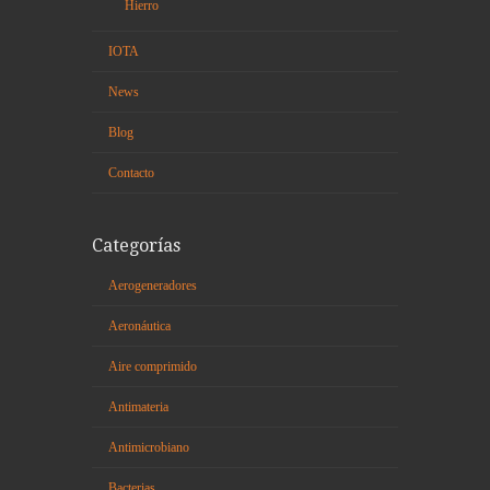
Hierro
IOTA
News
Blog
Contacto
Categorías
Aerogeneradores
Aeronáutica
Aire comprimido
Antimateria
Antimicrobiano
Bacterias