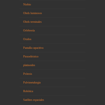
Niobio
Oleds luminosos
Oleds terminales
Orfebrería
Oxidos
Pantalla capacitiva
Piezoeléctrico
platinoides
Prótesis
Pulvimetalurgia
Robótica
Satélites espaciales