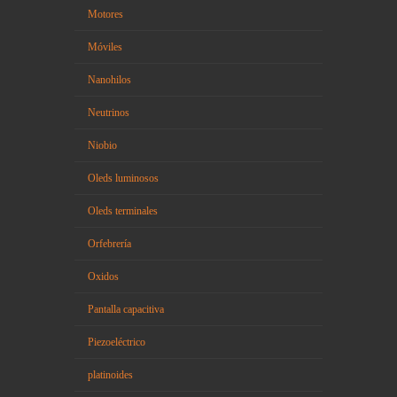
Motores
Móviles
Nanohilos
Neutrinos
Niobio
Oleds luminosos
Oleds terminales
Orfebrería
Oxidos
Pantalla capacitiva
Piezoeléctrico
platinoides