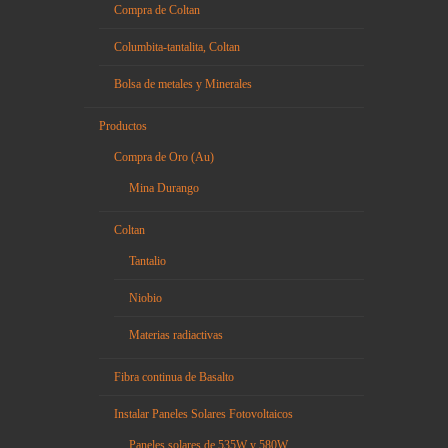
Compra de Coltan
Columbita-tantalita, Coltan
Bolsa de metales y Minerales
Productos
Compra de Oro (Au)
Mina Durango
Coltan
Tantalio
Niobio
Materias radiactivas
Fibra continua de Basalto
Instalar Paneles Solares Fotovoltaicos
Paneles solares de 535W y 580W