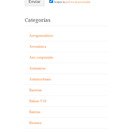
Acepto la
política de privacidad
Categorías
Aerogeneradores
Aeronáutica
Aire comprimido
Antimateria
Antimicrobiano
Bacterias
Balizas V16
Baterias
Biomasa