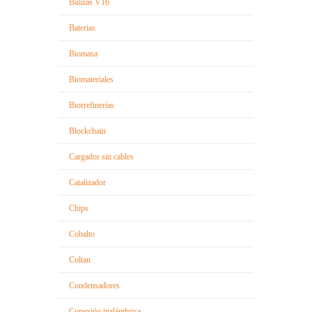
Balizas V16
Baterias
Biomasa
Biomateriales
Biorrefinerías
Blockchain
Cargador sin cables
Catalizador
Chips
Cobalto
Coltan
Condensadores
Conexión inalámbrica