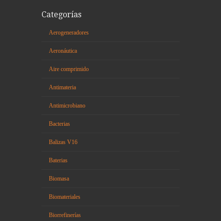
Categorías
Aerogeneradores
Aeronáutica
Aire comprimido
Antimateria
Antimicrobiano
Bacterias
Balizas V16
Baterias
Biomasa
Biomateriales
Biorrefinerías