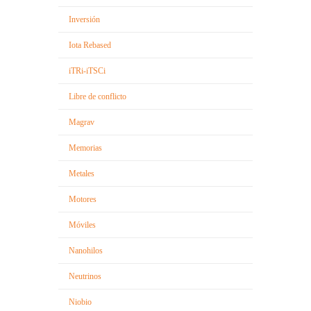
Inversión
Iota Rebased
iTRi-iTSCi
Libre de conflicto
Magrav
Memorias
Metales
Motores
Móviles
Nanohilos
Neutrinos
Niobio