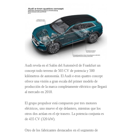
Audi revela en el Salón del Automóvil de Frankfurt un
concept todo terreno de 503 CV de potencia y 500
kilómetros de autonomía. El Audi e-tron quattro concept
ofrece una visión a gran escala del primer modelo de
producción de la marca completamente eléctrico que llegará
al mercado en 2018.
El grupo propulsor está compuesto por tres motores
eléctricos, uno mueve el eje delantero, mientras que los
otros dos actúan en el eje trasero. La potencia conjunta es
de 435 CV (320 kW).
Otro de los fabricantes destacados en el segmento de