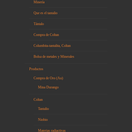
Minería
Que es el tantalio
Tántalo
Compra de Coltan
Columbita-tantalita, Coltan
Bolsa de metales y Minerales
Productos
Compra de Oro (Au)
Mina Durango
Coltan
Tantalio
Niobio
Materias radiactivas