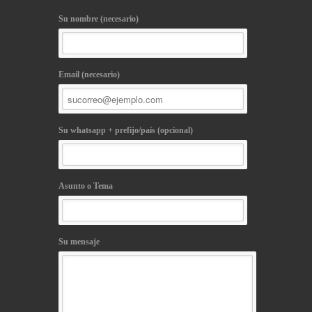
Su nombre (necesario)
Email (necesario)
Su whatsapp + prefijo/país (opcional)
Asunto o Tema
Su mensaje