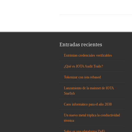
Entradas recientes
Extrimian credenciales verificables
¿Qué es IOTA Audit Trails?
Tokenizar con iota rebased
Lanzamiento de la mainnet de IOTA
Starfish
Caos informático para el año 2038
Un nuevo metal triplica la conductividad
térmica
Salus es una plataforma DeFi