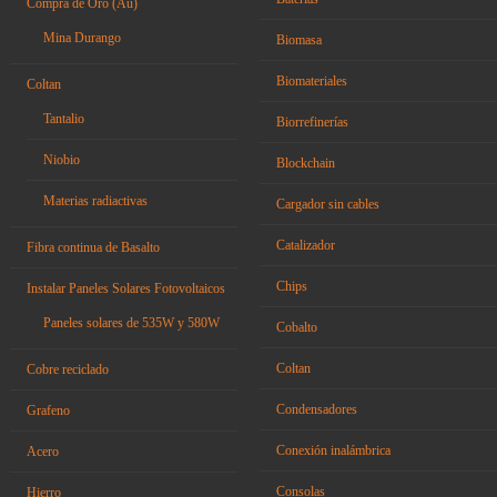
Compra de Oro (Au)
Mina Durango
Biomasa
Biomateriales
Coltan
Tantalio
Biorrefinerías
Niobio
Blockchain
Materias radiactivas
Cargador sin cables
Catalizador
Fibra continua de Basalto
Chips
Instalar Paneles Solares Fotovoltaicos
Paneles solares de 535W y 580W
Cobalto
Coltan
Cobre reciclado
Condensadores
Grafeno
Conexión inalámbrica
Acero
Consolas
Hierro