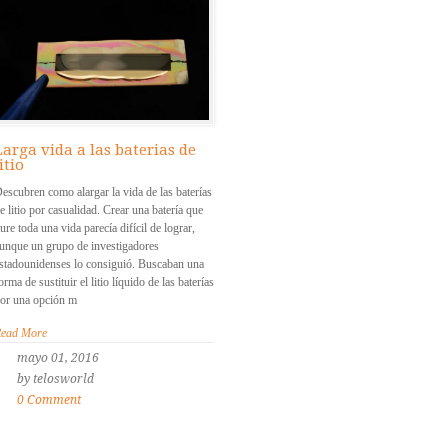
Larga vida a las baterias de
itio
escubren como alargar la vida de las baterías
e litio por casualidad. Crear una batería que
ure toda una vida parecía difícil de lograr,
unque un grupo de investigadores
stadounidenses lo consiguió. Buscaban una
orma de sustituir el litio líquido de las baterías
or una opción m
ead More
mayo 01, 2016
by telosworld
0 Comment