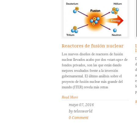
Reactores de fusión nuclear
l
Los nuevos diseños de reactores de fusión
D
nuclear llevados acabo por dos «start-ups» de
d
fondos privados, son las que están dando
d
mejores resultados frente a la inversión
a
gubernamental. El último análisis sobre el
e
proyecto de fusión nuclear más grande del
f
mundo (ITER) revela más retras
p
Read More
R
mayo 07, 2016
by telosworld
0 Comment