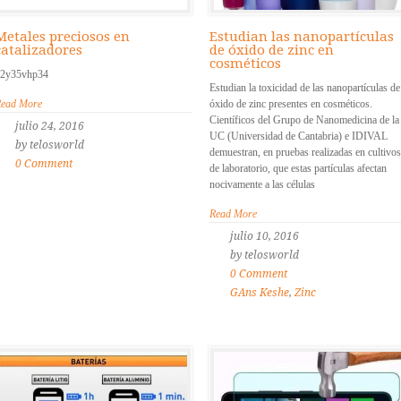
Metales preciosos en
Estudian las nanopartículas
catalizadores
de óxido de zinc en
cosméticos
2y35vhp34
Estudian la toxicidad de las nanopartículas de
ead More
óxido de zinc presentes en cosméticos.
Científicos del Grupo de Nanomedicina de la
julio 24, 2016
UC (Universidad de Cantabria) e IDIVAL
by telosworld
demuestran, en pruebas realizadas en cultivos
0 Comment
de laboratorio, que estas partículas afectan
nocivamente a las células
Read More
julio 10, 2016
by telosworld
0 Comment
GAns Keshe
,
Zinc