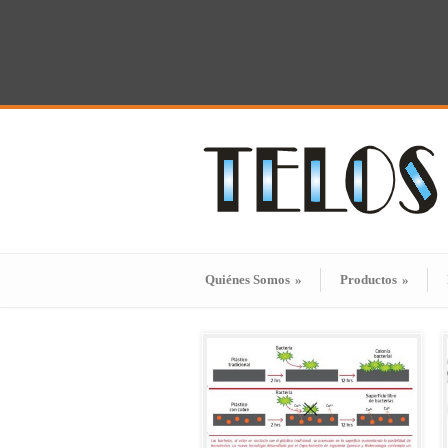
Quiénes Somos
»
Productos
»