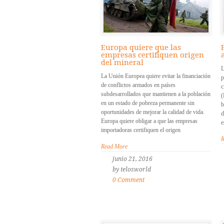
Europa quiere que las
empresas certifiquen origen
del mineral
L
La Unión Europea quiere evitar la financiación
p
de conflictos armados en países
c
subdesarrollados que mantienen a la población
(
en un estado de pobreza permanente sin
b
oportunidades de mejorar la calidad de vida.
d
Europa quiere obligar a que las empresas
e
importadoras certifiquen el origen
R
Read More
junio 21, 2016
by telosworld
0 Comment