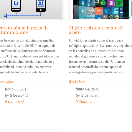
Patentada la bateria de
Vidrio resistente como el
aluminio-aire
acero
as baterías de ion-aluminio recargables
Un vidrio resistente como el acero para
atentadas En abril de 2015 un equipo de
múltiples aplicaciones Las roturas y rayadura
ientíficos de la Universidad de Stanford
en las pantallas de nuestros dispositivos
EE.UU.) anunciaba el desarrollado de una
móviles al golpearse son un hecho muy
atería de aluminio de alto rendimiento y
frecuente en nuestro día a día. Un nuevo
urabilidad, pero ha sido una empresa
material desarrollado por un equipo de
spañola la que ya tiene patentada la
investigadores japoneses puede solucio
ead More
Read More
junio 05, 2016
junio 04, 2016
by telosworld
by telosworld
0 Comment
0 Comment