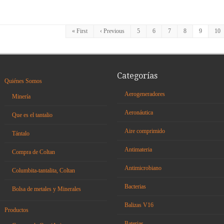
« First
‹ Previous
5
6
7
8
9
10
Categorías
Quiénes Somos
Aerogeneradores
Minería
Aeronáutica
Que es el tantalio
Aire comprimido
Tántalo
Antimateria
Compra de Coltan
Antimicrobiano
Columbita-tantalita, Coltan
Bacterias
Bolsa de metales y Minerales
Balizas V16
Productos
Baterias