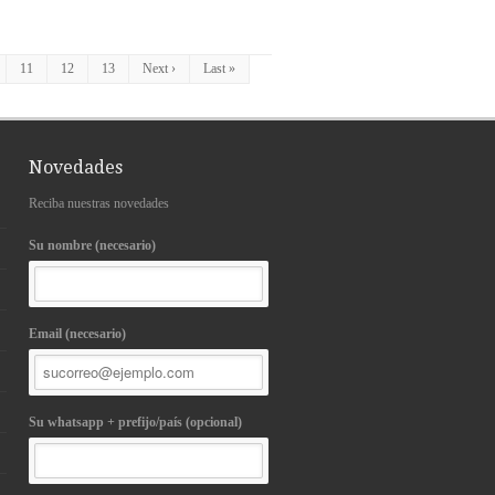
11
12
13
Next ›
Last »
Novedades
Reciba nuestras novedades
Su nombre (necesario)
Email (necesario)
Su whatsapp + prefijo/país (opcional)