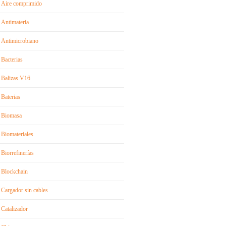
Aire comprimido
Antimateria
Antimicrobiano
Bacterias
Balizas V16
Baterias
Biomasa
Biomateriales
Biorrefinerías
Blockchain
Cargador sin cables
Catalizador