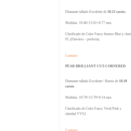
Diamante tallado Excelente de
18.23 carats.
Medidas: 19.40×13.01×8.77 mm.
Clasificado de Color Fancy Intense Blue y clar
FL (Flawless – perfecta).
Contacto
PEAR BRILLIANT CUT-CORNERED
Diamante tallado Excelente / Bueno de
18.18
carats
.
Medidas: 19.79×13.79×9.14 mm.
Clasificado de Color Fancy Vivid Pink y
claridad VVS2
Contacto