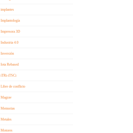
implantes
Implantología
Impresora 3D
Industria 4.0
Inversión
Iota Rebased
iTRi-iTSCi
Libre de conflicto
Magrav
Memorias
Metales
Motores