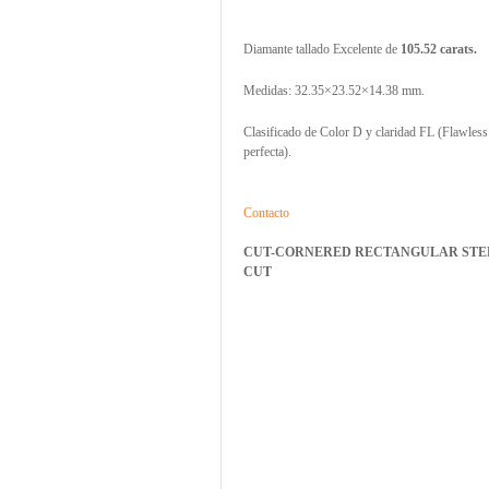
Diamante tallado Excelente de
105.52 carats.
Medidas: 32.35×23.52×14.38 mm.
Clasificado de Color D y claridad FL (Flawless
perfecta).
Contacto
CUT-CORNERED RECTANGULAR STE
CUT