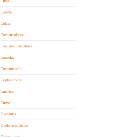
Chips
Cobalto
Coltan
Condensadores
Conexión inalámbrica
Consolas
Contaminación
Criptomonedas
Cuántica
Curved
Diamantes
Diodo laser blanco
Discos duros