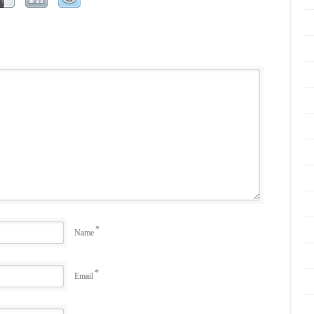
*
Name
*
Email