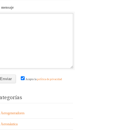
 mensaje
Acepto la
política de privacidad
ategorías
Aerogeneradores
Aeronáutica