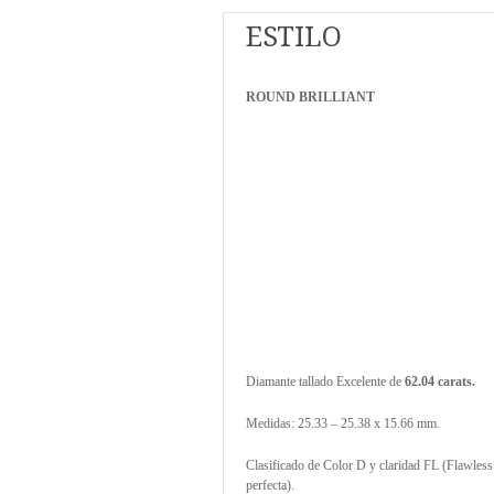
ESTILO
ROUND BRILLIANT
Diamante tallado Excelente de
62.04 carats.
Medidas: 25.33 – 25.38 x 15.66 mm.
Clasificado de Color D y claridad FL (Flawless
perfecta).