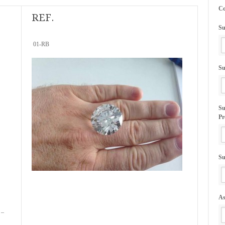
C
REF.
Su
01-RB
Su
Su
Pr
Su
As
 –