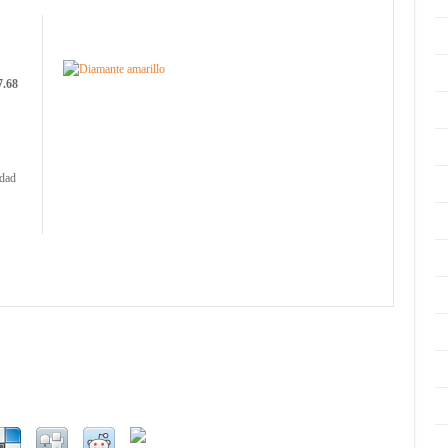
7.68
idad