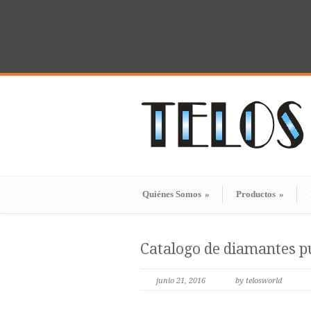
Quiénes Somos
»
Productos
»
Catalogo de diamantes p
junio 21, 2016
by telosworld