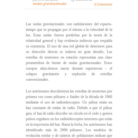
ondas gravitacionales
0 Comment
Las ondas gravitacionales son ondulaciones del espacio-
tiempo que se propagan por el mismo a la velocidad de la
luz. Estas ondas fueron predichas por la teoría de la
relatividad general y hay evidencia indirecta que respalda
su existencia. El uso de una red global de detectores para
su detección directa es todavía un gran desafío. Las
estrellas de neutrones en rotación representan una clase
prometedora de fuente de ondas gravitacionales. Estos
cuerpos ultra-densos nacen durante supernovas – el
colapso gravitatorio y explosión de estrellas
convencionales.
Los astrónomos descubrieron las estrellas de neutrones por
primera vez como púlsares a finales de la década de 1960
mediante el uso de radiotelescopios. Un púlsar emite un
haz constante de ondas de radio. Debido a que el púlsar
gira, el haz de radio describe un círculo en el cielo y genera
pulsos regulares en los radiotelescopios terrestres que están
en la trayectoria del haz. Hasta la fecha, los astrónomos han
identificado más de 2000 púlsares. Los modelos de
evolución estelar y de síntesis de poblaciones indican que