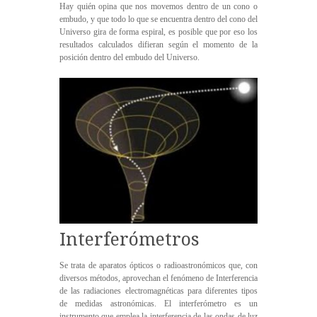
Hay quién opina que nos movemos dentro de un cono o
embudo, y que todo lo que se encuentra dentro del cono del
Universo gira de forma espiral, es posible que por eso los
resultados calculados difieran según el momento de la
posición dentro del embudo del Universo.
Interferómetros
Se trata de aparatos ópticos o radioastronómicos que, con
diversos métodos, aprovechan el fenómeno de Interferencia
de las radiaciones electromagnéticas para diferentes tipos
de medidas astronómicas. El interferómetro es un
instrumento que emplea la interferencia de las ondas de luz