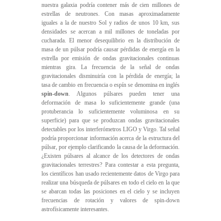
nuestra galaxia podría contener más de cien millones de
estrellas de neutrones. Con masas aproximadamente
iguales a la de nuestro Sol y radios de unos 10 km, sus
densidades se acercan a mil millones de toneladas por
cucharada. El menor desequilibrio en la distribución de
masa de un púlsar podría causar pérdidas de energía en la
estrella por emisión de ondas gravitacionales continuas
mientras gira. La frecuencia de la señal de ondas
gravitacionales disminuiría con la pérdida de energía; la
tasa de cambio en frecuencia o espín se denomina en inglés
spin-down
. Algunos púlsares pueden tener una
deformación de masa lo suficientemente grande (una
protuberancia lo suficientemente voluminosa en su
superficie) para que se produzcan ondas gravitacionales
detectables por los interferómetros LIGO y Virgo. Tal señal
podría proporcionar información acerca de la estructura del
púlsar, por ejemplo clarificando la causa de la deformación.
¿Existen púlsares al alcance de los detectores de ondas
gravitacionales terrestres? Para contestar a esta pregunta,
los científicos han usado recientemente datos de Virgo para
realizar una búsqueda de púlsares en todo el cielo en la que
se abarcan todas las posiciones en el cielo y se incluyen
frecuencias de rotación y valores de spin-down
astrofísicamente interesantes.