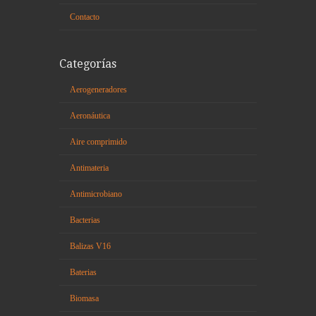
Contacto
Categorías
Aerogeneradores
Aeronáutica
Aire comprimido
Antimateria
Antimicrobiano
Bacterias
Balizas V16
Baterias
Biomasa