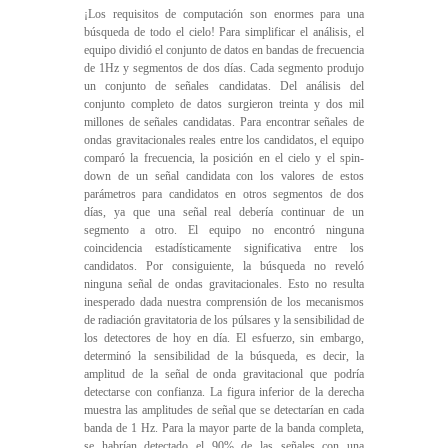
¡Los requisitos de computación son enormes para una
búsqueda de todo el cielo! Para simplificar el análisis, el
equipo dividió el conjunto de datos en bandas de frecuencia
de 1Hz y segmentos de dos días. Cada segmento produjo
un conjunto de señales candidatas. Del análisis del
conjunto completo de datos surgieron treinta y dos mil
millones de señales candidatas. Para encontrar señales de
ondas gravitacionales reales entre los candidatos, el equipo
comparó la frecuencia, la posición en el cielo y el spin-
down de un señal candidata con los valores de estos
parámetros para candidatos en otros segmentos de dos
días, ya que una señal real debería continuar de un
segmento a otro. El equipo no encontró ninguna
coincidencia estadísticamente significativa entre los
candidatos. Por consiguiente, la búsqueda no reveló
ninguna señal de ondas gravitacionales. Esto no resulta
inesperado dada nuestra comprensión de los mecanismos
de radiación gravitatoria de los púlsares y la sensibilidad de
los detectores de hoy en día. El esfuerzo, sin embargo,
determinó la sensibilidad de la búsqueda, es decir, la
amplitud de la señal de onda gravitacional que podría
detectarse con confianza. La figura inferior de la derecha
muestra las amplitudes de señal que se detectarían en cada
banda de 1 Hz. Para la mayor parte de la banda completa,
se habrían detectado el 90% de las señales con una