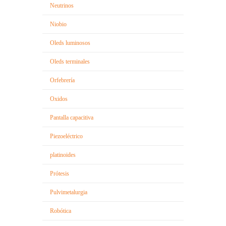
Neutrinos
Niobio
Oleds luminosos
Oleds terminales
Orfebrería
Oxidos
Pantalla capacitiva
Piezoeléctrico
platinoides
Prótesis
Pulvimetalurgia
Robótica