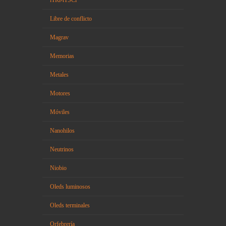
iTRi-iTSCi
Libre de conflicto
Magrav
Memorias
Metales
Motores
Móviles
Nanohilos
Neutrinos
Niobio
Oleds luminosos
Oleds terminales
Orfebrería