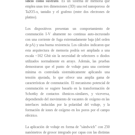
silicio como sustrato
. Es un sistema de memoria que
emplea unas tres dimensiones (3D) una red nanoporosa de
Ta2O5-x, tantalio y el grafeno (entre dos electrones de
platino).
Los dispositivos presentan un comportamiento de
conmutación I-V altamente no continua auto-incrustado
con una corriente de fuga extremadamente baja (del orden
de pA) y una buena resistencia. Los cálculos indicaron que
esta arquitectura de memoria podría ser ampliada a una
escala ~162 Gbit sin la necesidad de selectores o diodos
utilizados normalmente en arrays. Además, las pruebas
demostraron que el punto de voltaje para una corriente
mínima es controlada sistemáticamente aplicando una
tensión ajustada, lo que ofrece una amplia gama de
características de conmutación. El mecanismo potencial de
conmutación se sugiere basarlo en la transformación de
Schottky de contactos óhmicos-similares, y viceversa,
dependiendo del movimiento de vacantes de oxígeno en las
interfaces inducidas por la polaridad del voltaje, y la
formación de iones de oxígeno en los poros por el campo
eléctrico.
La aplicación de voltaje en forma de “sándwich” con 250
nanómetros de grosor integrado por capas con las distintas