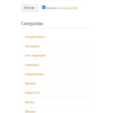
Acepto la
política de privacidad
Categorías
Aerogeneradores
Aeronáutica
Aire comprimido
Antimateria
Antimicrobiano
Bacterias
Balizas V16
Baterias
Biomasa