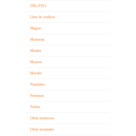
iTRi-iTSCi
Libre de conflicto
Magrav
Memorias
Metales
Motores
Móviles
Nanohilos
Neutrinos
Niobio
Oleds luminosos
Oleds terminales