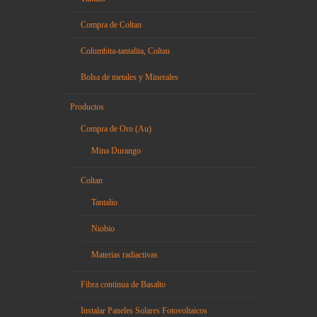
Compra de Coltan
Columbita-tantalita, Coltan
Bolsa de metales y Minerales
Productos
Compra de Oro (Au)
Mina Durango
Coltan
Tantalio
Niobio
Materias radiactivas
Fibra continua de Basalto
Instalar Paneles Solares Fotovoltaicos