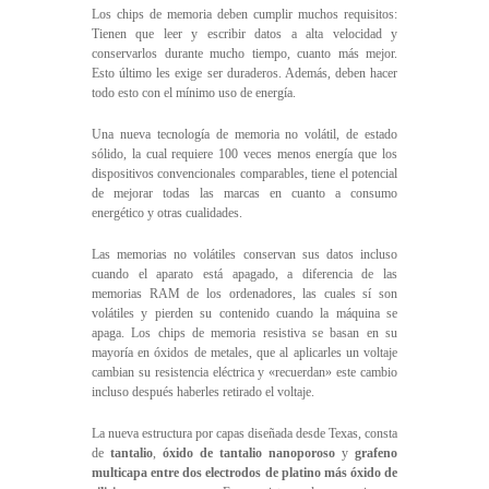
Los chips de memoria deben cumplir muchos requisitos:
Tienen que leer y escribir datos a alta velocidad y
conservarlos durante mucho tiempo, cuanto más mejor.
Esto último les exige ser duraderos. Además, deben hacer
todo esto con el mínimo uso de energía.
Una nueva tecnología de memoria no volátil, de estado
sólido, la cual requiere 100 veces menos energía que los
dispositivos convencionales comparables, tiene el potencial
de mejorar todas las marcas en cuanto a consumo
energético y otras cualidades.
Las memorias no volátiles conservan sus datos incluso
cuando el aparato está apagado, a diferencia de las
memorias RAM de los ordenadores, las cuales sí son
volátiles y pierden su contenido cuando la máquina se
apaga. Los chips de memoria resistiva se basan en su
mayoría en óxidos de metales, que al aplicarles un voltaje
cambian su resistencia eléctrica y «recuerdan» este cambio
incluso después haberles retirado el voltaje.
La nueva estructura por capas diseñada desde Texas, consta
de
tantalio
,
óxido de tantalio
nanoporoso
y
grafeno
multicapa
entre dos electrodos de platino más óxido de