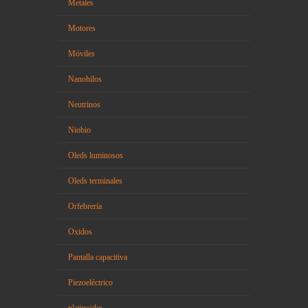
Metales
Motores
Móviles
Nanohilos
Neutrinos
Niobio
Oleds luminosos
Oleds terminales
Orfebrería
Oxidos
Pantalla capacitiva
Piezoeléctrico
platinoides