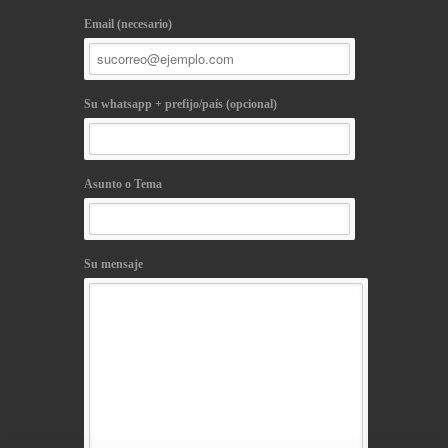
Email (necesario)
Su whatsapp + prefijo/país (opcional)
Asunto o Tema
Su mensaje