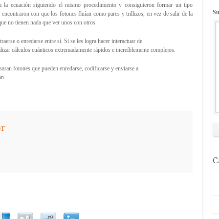
 a la ecuación siguiendo el mismo procedimiento y consiguieron formar un tipo
Su
 encontraron con que los fotones fluían como pares y trillizos, en vez de salir de la
que no tienen nada que ver unos con otros.
erse o enredarse entre sí. Si se les logra hacer interactuar de
ealizar cálculos cuánticos extremadamente rápidos e increíblemente complejos.
saran fotones que pueden enredarse, codificarse y enviarse a
ón.
or
C