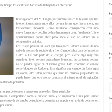
C
e tiempo los científicos han estado trabajando en obtener un
Su
Investigadores del MIT logró por primera vez en la historia que tres
fotones interactuaran entre ellos de una forma que, hasta ahora, era
teóricamente imposible. Como resultado, consiguieron crear una
nueva forma muy peculiar de luz denominada como “molecular”. Este
Su
descubrimiento podría abrir paso hacia el uso de fotones en la
computación cuántica.
Los físicos pasaron un láser que tenía pocos fotones a través de una
nube de átomos de rubidio ultra frío. Cuando la luz pasa de un átomo
Su
a otro la luz cede parte de su energía, pero sucede algo muy raro
Pr
cuando un fotón cercano intenta hacer lo mismo: las partículas vecinas
no se pueden agitar en el mismo grado. Este fenómeno se conoce
como bloqueo de Rydberg. Esto significa que cuando un fotón agita
un átomo, otro fotón cercano que tiene las mismas propiedades no
puede hacer que otro átomo comparta el mismo nivel de agitación,
Su
ca llamado polaritón.
 un par de fotones a interactuar entre ellos. Estas partículas
enzaron a comportarse como si tuvieran masa y se empezaron a unir para formar
As
ente a través de la nube de rubidio se generaba un empuje y un tirón de polaritones,
por unirse.