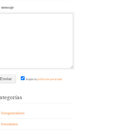
 mensaje
Acepto la
política de privacidad
ategorías
Aerogeneradores
Aeronáutica