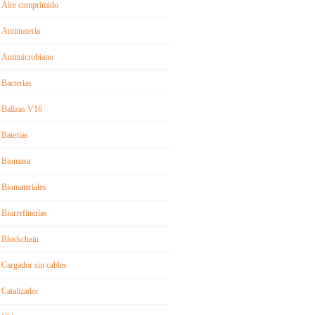
Aire comprimido
Antimateria
Antimicrobiano
Bacterias
Balizas V16
Baterias
Biomasa
Biomateriales
Biorrefinerías
Blockchain
Cargador sin cables
Catalizador