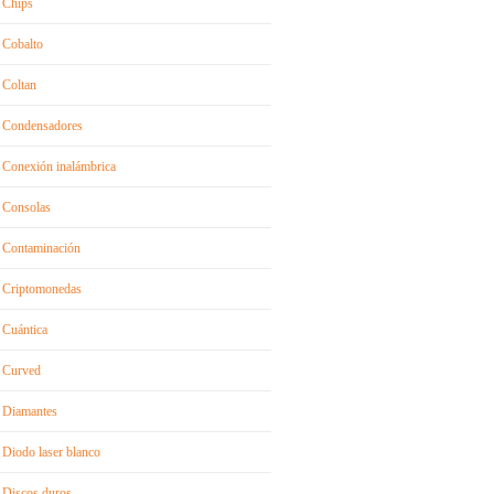
Chips
Cobalto
Coltan
Condensadores
Conexión inalámbrica
Consolas
Contaminación
Criptomonedas
Cuántica
Curved
Diamantes
Diodo laser blanco
Discos duros