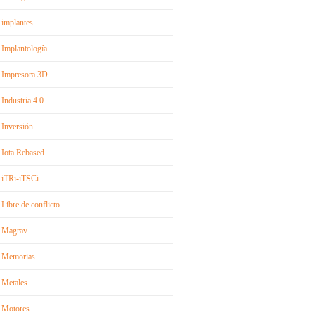
implantes
Implantología
Impresora 3D
Industria 4.0
Inversión
Iota Rebased
iTRi-iTSCi
Libre de conflicto
Magrav
Memorias
Metales
Motores