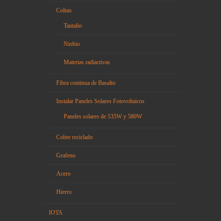
Coltan
Tantalio
Niobio
Materias radiactivas
Fibra continua de Basalto
Instalar Paneles Solares Fotovoltaicos
Paneles solares de 535W y 580W
Cobre reciclado
Grafeno
Acero
Hierro
IOTA