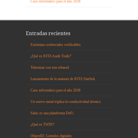
Caos informático para el año 2038
Entradas recientes
Extrimian credenciales verificables
¿Qué es IOTA Audit Trails?
Tokenizar con iota rebased
Lanzamiento de la mainnet de IOTA Starfish
Caos informático para el año 2038
Un nuevo metal triplica la conductividad térmica
Salus es una plataforma DeFi
¿Qué es TWIN?
ObjectID, Gemelos digitales