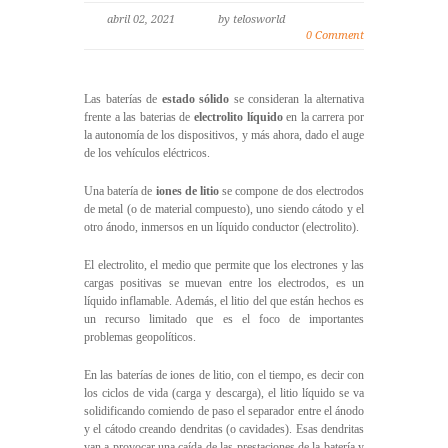
abril 02, 2021
by telosworld
0 Comment
Las baterías de
estado sólido
se consideran la alternativa
frente a las baterias de
electrolito líquido
en la carrera por
la autonomía de los dispositivos, y más ahora, dado el auge
de los vehículos eléctricos.
Una batería de
iones de litio
se compone de dos electrodos
de metal (o de material compuesto), uno siendo cátodo y el
otro ánodo, inmersos en un líquido conductor (electrolito).
El electrolito, el medio que permite que los electrones y las
cargas positivas se muevan entre los electrodos, es un
líquido inflamable. Además, el litio del que están hechos es
un recurso limitado que es el foco de importantes
problemas geopolíticos.
En las baterías de iones de litio, con el tiempo, es decir con
los ciclos de vida (carga y descarga), el litio líquido se va
solidificando comiendo de paso el separador entre el ánodo
y el cátodo creando dendritas (o cavidades). Esas dendritas
van a provocar una caída de las prestaciones de la batería y