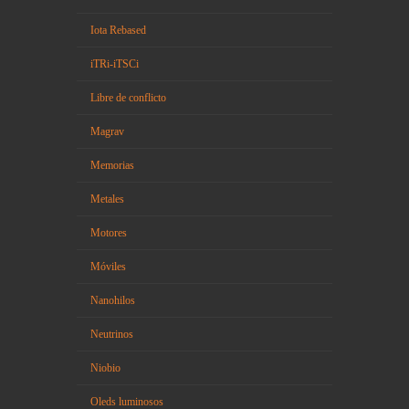
Iota Rebased
iTRi-iTSCi
Libre de conflicto
Magrav
Memorias
Metales
Motores
Móviles
Nanohilos
Neutrinos
Niobio
Oleds luminosos