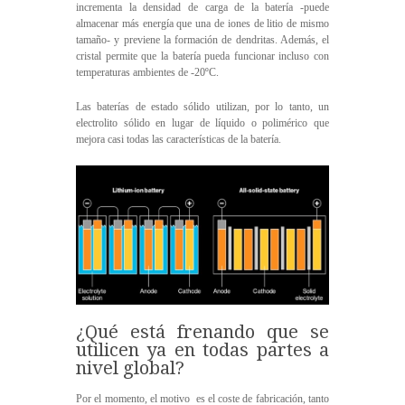
incrementa la densidad de carga de la batería -puede
almacenar más energía que una de iones de litio de mismo
tamaño- y previene la formación de dendritas. Además, el
cristal permite que la batería pueda funcionar incluso con
temperaturas ambientes de -20ºC.
Las baterías de estado sólido utilizan, por lo tanto, un
electrolito sólido en lugar de líquido o polimérico que
mejora casi todas las características de la batería.
¿Qué está frenando que se
utilicen ya en todas partes a
nivel global?
Por el momento, el motivo es el coste de fabricación, tanto