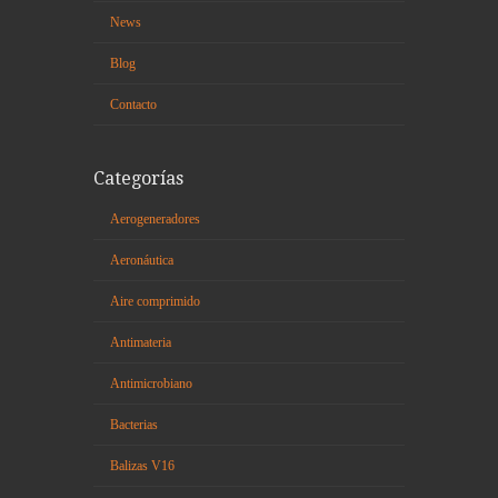
News
Blog
Contacto
Categorías
Aerogeneradores
Aeronáutica
Aire comprimido
Antimateria
Antimicrobiano
Bacterias
Balizas V16