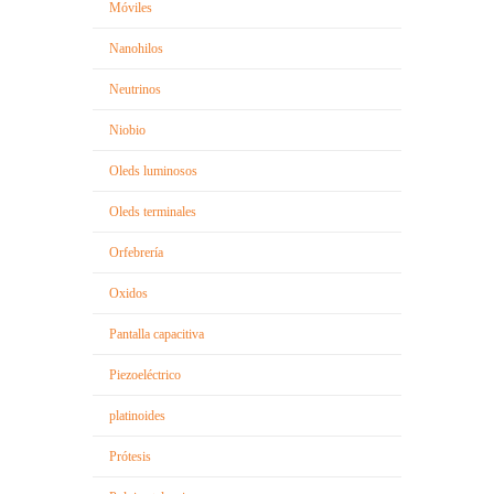
Móviles
Nanohilos
Neutrinos
Niobio
Oleds luminosos
Oleds terminales
Orfebrería
Oxidos
Pantalla capacitiva
Piezoeléctrico
platinoides
Prótesis