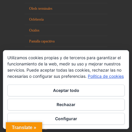
Oleds terminales
Orfebrería
Oxidos
Pantalla capacitiva
Piezoeléctrico
Utilizamos cookies propias y de terceros para garantizar el
platinoides
funcionamiento de la web, medir su uso y mejorar nuestros
servicios. Puede aceptar todas las cookies, rechazar las no
Prótesis
necesarias o configurar sus preferencias.
Política de cookies
Pulvimetalurgia
Aceptar todo
Robótica
Rechazar
Satélites espaciales
Sensores ópticos
Configurar
Translate »
Sólidos SSD