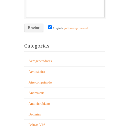
Acepto la
política de privacidad
Categorías
Aerogeneradores
Aeronáutica
Aire comprimido
Antimateria
Antimicrobiano
Bacterias
Balizas V16