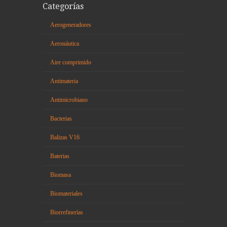
Categorías
Aerogeneradores
Aeronáutica
Aire comprimido
Antimateria
Antimicrobiano
Bacterias
Balizas V16
Baterias
Biomasa
Biomateriales
Biorrefinerías