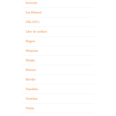
Inversión
Iota Rebased
iTRi-iTSCi
Libre de conflicto
Magrav
Memorias
Metales
Motores
Móviles
Nanohilos
Neutrinos
Niobio