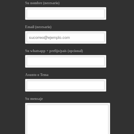
Su nombre (necesario)
Email (necesario)
Su whatsapp + prefijo/país (opcional)
Asunto o Tema
Su mensaje