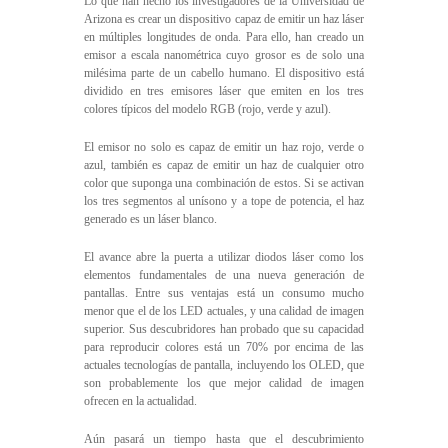
Lo que han hecho los investigadores de la Universidad de
Arizona es crear un dispositivo capaz de emitir un haz láser
en múltiples longitudes de onda. Para ello, han creado un
emisor a escala nanométrica cuyo grosor es de solo una
milésima parte de un cabello humano. El dispositivo está
dividido en tres emisores láser que emiten en los tres
colores típicos del modelo RGB (rojo, verde y azul).
El emisor no solo es capaz de emitir un haz rojo, verde o
azul, también es capaz de emitir un haz de cualquier otro
color que suponga una combinación de estos. Si se activan
los tres segmentos al unísono y a tope de potencia, el haz
generado es un láser blanco.
El avance abre la puerta a utilizar diodos láser como los
elementos fundamentales de una nueva generación de
pantallas. Entre sus ventajas está un consumo mucho
menor que el de los LED actuales, y una calidad de imagen
superior. Sus descubridores han probado que su capacidad
para reproducir colores está un 70% por encima de las
actuales tecnologías de pantalla, incluyendo los OLED, que
son probablemente los que mejor calidad de imagen
ofrecen en la actualidad.
Aún pasará un tiempo hasta que el descubrimiento