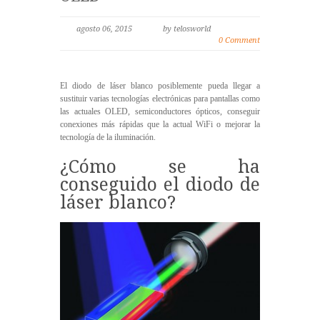
agosto 06, 2015
by telosworld
0 Comment
El diodo de láser blanco posiblemente pueda llegar a
sustituir varias tecnologías electrónicas para pantallas como
las actuales OLED, semiconductores ópticos, conseguir
conexiones más rápidas que la actual WiFi o mejorar la
tecnología de la iluminación.
¿Cómo se ha
conseguido el diodo de
láser blanco?