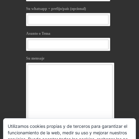
Su whatsapp + prefijo/país (opcional)
Asunto o Tema
Su mensaje
Utilizamos cookies propias y de terceros para garantizar el
funcionamiento de la web, medir su uso y mejorar nuestros
Acepto la
política de privacidad