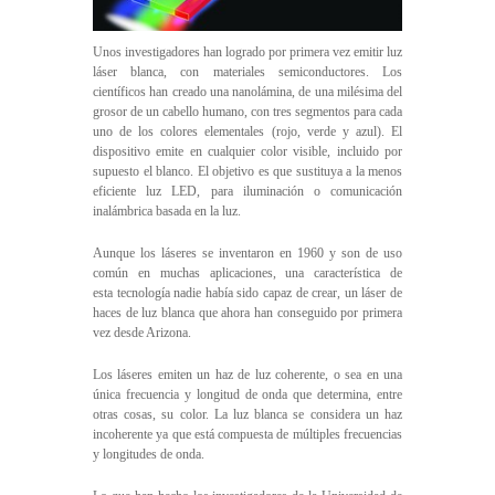
Unos investigadores han logrado por primera vez emitir luz
láser blanca, con materiales semiconductores. Los
científicos han creado una nanolámina, de una milésima del
grosor de un cabello humano, con tres segmentos para cada
uno de los colores elementales (rojo, verde y azul). El
dispositivo emite en cualquier color visible, incluido por
supuesto el blanco. El objetivo es que sustituya a la menos
eficiente luz LED, para iluminación o comunicación
inalámbrica basada en la luz.
Aunque los láseres se inventaron en 1960 y son de uso
común en muchas aplicaciones, una característica de
esta tecnología nadie había sido capaz de crear, un láser de
haces de luz blanca que ahora han conseguido por primera
vez desde Arizona.
Los láseres emiten un haz de luz coherente, o sea en una
única frecuencia y longitud de onda que determina, entre
otras cosas, su color. La luz blanca se considera un haz
incoherente ya que está compuesta de múltiples frecuencias
y longitudes de onda.