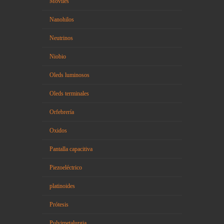
Móviles
Nanohilos
Neutrinos
Niobio
Oleds luminosos
Oleds terminales
Orfebrería
Oxidos
Pantalla capacitiva
Piezoeléctrico
platinoides
Prótesis
Pulvimetalurgia