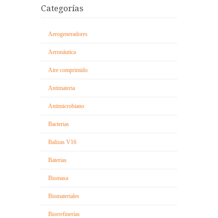
Categorías
Aerogeneradores
Aeronáutica
Aire comprimido
Antimateria
Antimicrobiano
Bacterias
Balizas V16
Baterias
Biomasa
Biomateriales
Biorrefinerías