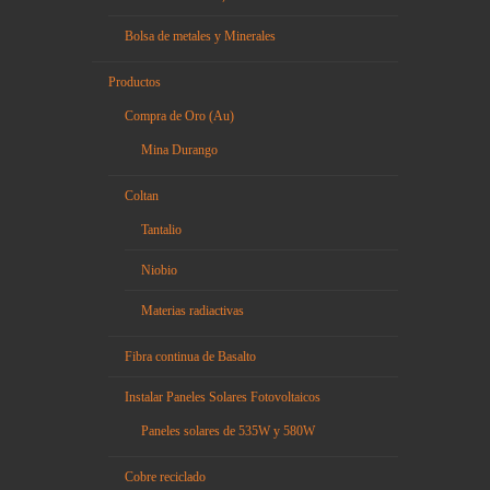
Bolsa de metales y Minerales
Productos
Compra de Oro (Au)
Mina Durango
Coltan
Tantalio
Niobio
Materias radiactivas
Fibra continua de Basalto
Instalar Paneles Solares Fotovoltaicos
Paneles solares de 535W y 580W
Cobre reciclado