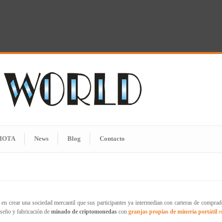
IOTA
News
Blog
Contacto
 en crear una sociedad mercantil que sus participantes ya intermedian con carteras de compr
iseño y fabricación de
minado de criptomonedas
con
granjas propias de minería portátil
e