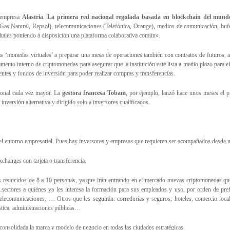
 empresa
Alastria
.
La primera red nacional regulada basada en blockchain del mund
Gas Natural, Repsol), telecomunicaciones (Telefónica, Orange), medios de comunicación, bufe
gitales poniendo a disposición una plataforma colaborativa común».
s ‘monedas virtuales’ a preparar una mesa de operaciones también con contratos de futuros, ante
ento interno de criptomonedas para asegurar que la institución esté lista a medio plazo para el 
entes y fondos de inversión para poder realizar compras y transferencias.
cional cada vez mayor. La
gestora francesa Tobam
, por ejemplo, lanzó hace unos meses el p
 inversión alternativa y dirigido solo a inversores cualificados.
el entorno empresarial. Pues hay inversores y empresas que requieren ser acompañados desde un
xchanges con tarjeta o transferencia.
 reducidos de 8 a 10 personas, ya que irán entrando en el mercado nuevas criptomonedas que 
 …sectores a quiénes ya les interesa la formación para sus empleados y uso, por orden de pre
elecomunicaciones, … Otros que les seguirán: corredurías y seguros, hoteles, comercio local,
ística, administraciones públicas…
consolidada la marca y modelo de negocio en todas las ciudades estratégicas.