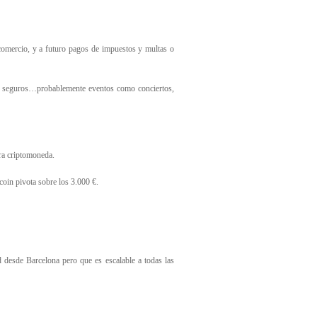
, comercio, y a futuro pagos de impuestos y multas o
icos, seguros…probablemente eventos como conciertos,
tra criptomoneda.
coin pivota sobre los 3.000 €.
 desde Barcelona pero que es escalable a todas las