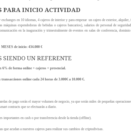
 PARA INICIO ACTIVIDAD
exchanges en 10 idiomas, 4 cajeros de interior y para empezar un cajero de exterior, alquiler, fi
 las máquinas expendedoras de bebidas o cajeros bancarios), salarios de personal de seguridad,
omunicación en la inaguración y trimestralmente de eventos en salas de conferencia, dominio 
ES de inicio: 434.000 €
S SIENDO UN REFERENTE
 6% de forma online + cajeros + presencial.
transacciones online cada 24 horas de 3.000€ a 10.000 €.
relas de pago serán el mayor volumen de negocio, ya que serán miles de pequeñas operaciones 
mart contracts que se efectuarán a diario.
 importantes en cash o por transferencia desde la tienda (offline).
as que acudan a nuestros cajeros para realizar sus cambios de criptodivisas.