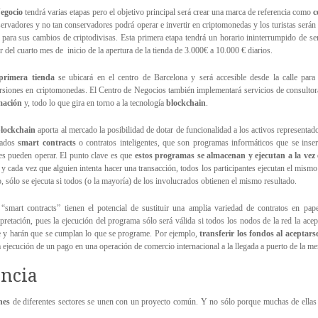
egocio
tendrá varias etapas pero el objetivo principal será crear una marca de referencia como
c
ervadores y no tan conservadores podrá operar e invertir en criptomonedas y los turistas serán 
para sus cambios de criptodivisas. Esta primera etapa tendrá un horario ininterrumpido de s
ir del cuarto mes de inicio de la apertura de la tienda de 3.000€ a 10.000 € diarios.
primera tienda
se ubicará en el centro de Barcelona y será accesible desde la calle para
rsiones en criptomonedas. El Centro de Negocios también implementará servicios de consulto
mación
y, todo lo que gira en torno a la tecnología
blockchain
.
lockchain
aporta al mercado la posibilidad de dotar de funcionalidad a los activos representad
mados
smart contracts
o contratos inteligentes, que son programas informáticos que se insert
es pueden operar. El punto clave es que
estos programas se almacenan y ejecutan a la vez 
, y cada vez que alguien intenta hacer una transacción, todos los participantes ejecutan el mism
o, sólo se ejecuta si todos (o la mayoría) de los involucrados obtienen el mismo resultado.
“smart contracts” tienen el potencial de sustituir una amplia variedad de contratos en pa
rpretación, pues la ejecución del programa sólo será válida si todos los nodos de la red la ac
te y harán que se cumplan lo que se programe. Por ejemplo,
transferir los fondos al aceptar
 ejecución de un pago en una operación de comercio internacional a la llegada a puerto de la me
ncia
nes
de diferentes sectores se unen con un proyecto común. Y no sólo porque muchas de ellas s