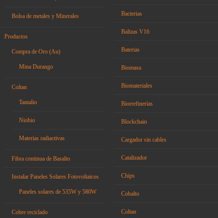
Bacterias
Bolsa de metales y Minerales
Balizas V16
Productos
Baterias
Compra de Oro (Au)
Mina Durango
Biomasa
Biomateriales
Coltan
Tantalio
Biorrefinerías
Niobio
Blockchain
Materias radiactivas
Cargador sin cables
Catalizador
Fibra continua de Basalto
Chips
Instalar Paneles Solares Fotovoltaicos
Paneles solares de 535W y 580W
Cobalto
Coltan
Cobre reciclado