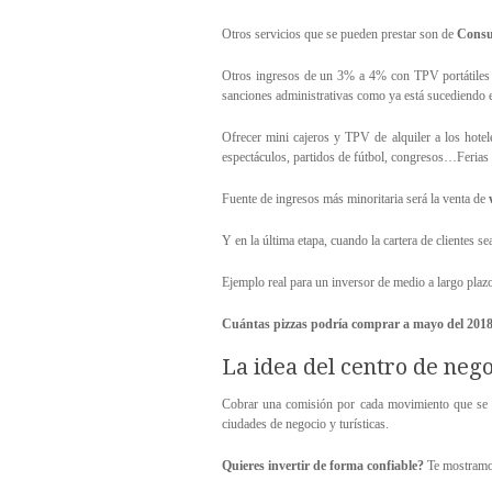
Otros servicios que se pueden prestar son de
Consu
Otros ingresos de un 3% a 4% con TPV portátiles de 
sanciones administrativas como ya está sucediendo
Ofrecer mini cajeros y TPV de alquiler a los hotele
espectáculos, partidos de fútbol, congresos…Ferias 
Fuente de ingresos más minoritaria será la venta de
Y en la última etapa, cuando la cartera de clientes 
Ejemplo real para un inversor de medio a largo plaz
Cuántas pizzas podría comprar a mayo del 201
La idea del centro de neg
Cobrar una comisión por cada movimiento que se re
ciudades de negocio y turísticas.
Quieres invertir de forma confiable?
Te mostramos