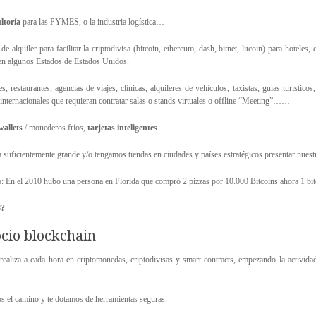
ltoría
para las PYMES, o la industria logística…
alquiler para facilitar la criptodivisa (bitcoin, ethereum, dash, bitnet, litcoin) para hoteles
 en algunos Estados de Estados Unidos.
s, restaurantes, agencias de viajes, clínicas, alquileres de vehículos, taxistas, guías turíst
internacionales que requieran contratar salas o stands virtuales o offline “Meeting”……
wallets
/ monederos fríos,
tarjetas inteligentes
.
sea suficientemente grande y/o tengamos tiendas en ciudades y países estratégicos presentar nues
o: En el 2010 hubo una persona en Florida que compró 2 pizzas por 10.000 Bitcoins ahora 1 bit
8?
ocio blockchain
aliza a cada hora en criptomonedas, criptodivisas y smart contracts, empezando la actividad
 el camino y te dotamos de herramientas seguras.