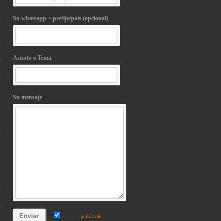
Su whatsapp + prefijo/país (opcional)
Asunto o Tema
Su mensaje
Acepto la
política de