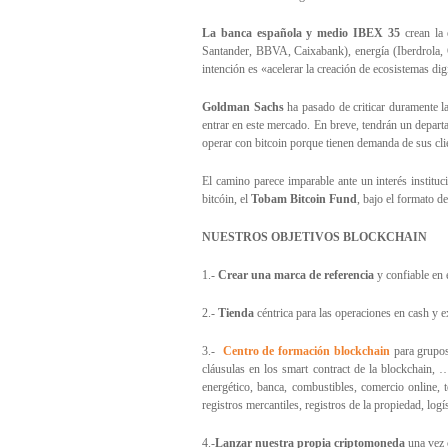
La banca española y medio IBEX 35
crean la
Santander, BBVA, Caixabank), energía (Iberdrola, 
intención es «acelerar la creación de ecosistemas di
Goldman Sachs
ha pasado de criticar duramente la
entrar en este mercado. En breve, tendrán un departam
operar con bitcoin porque tienen demanda de sus cli
El camino parece imparable ante un interés institu
bitcóin, el
Tobam Bitcoin Fund
, bajo el formato de
NUESTROS OBJETIVOS BLOCKCHAIN
1.-
Crear una marca de referencia
y confiable en 
2.-
Tienda
céntrica para las operaciones en cash y e
3.-
Centro de formación blockchain
para grupos
cláusulas en los smart contract de la blockchain,
energético, banca, combustibles, comercio online, t
registros mercantiles, registros de la propiedad, log
4.-
Lanzar nuestra propia criptomoneda
una vez 