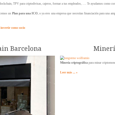
 blockchain, TPV para criptodivisas, cajeros, formar a tus empleados, …. Te ayudamos como co
recemos un
Plan para una ICO
, o ya eres una empresa que necesitas financiación para una amp
invertir como socio
ain Barcelona
Minerí
Minería criptográfica
para minar criptomone
Leer más ... »