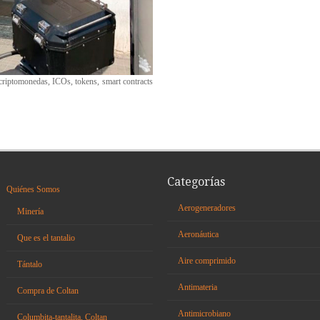
criptomonedas, ICOs, tokens, smart contracts
Categorías
Quiénes Somos
Aerogeneradores
Minería
Aeronáutica
Que es el tantalio
Aire comprimido
Tántalo
Antimateria
Compra de Coltan
Antimicrobiano
Columbita-tantalita, Coltan