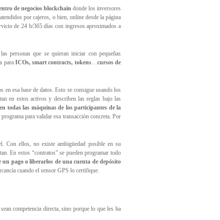
entro de negocios blockchain
donde los inversores
atendidos por cajeros, o bien, online desde la página
ervicio de 24 h/365 días con ingresos aproximados a
 las personas que se quieran iniciar con pequeñas
ra para
ICOs, smart contracts, tokens
…
cursos de
os en esa base de datos. Esto se consigue usando los
an en estos activos y describen las reglas bajo las
en todas las máquinas de los participantes de la
o programa para validar esa transacción concreta. Por
pel. Con ellos, no existe ambigüedad posible en su
eptan. En estos “contratos” se pueden programar todo
se un pago o liberarlos de una cuenta de depósito
rcancía cuando el sensor GPS lo certifique.
ean competencia directa, sino porque lo que les ha