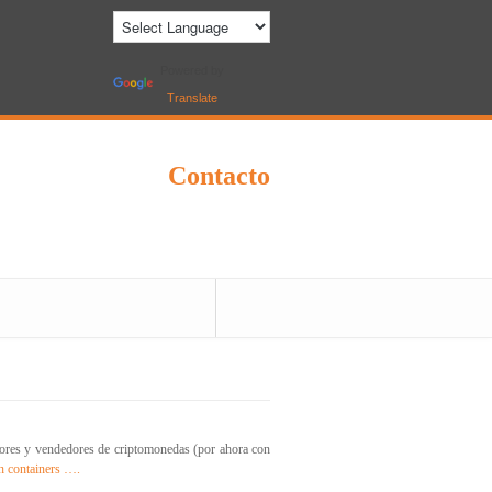
Powered by
Translate
Contacto
adores y vendedores de criptomonedas (por ahora con
n containers ….