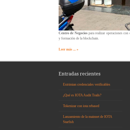
Centro de Negocios
para realizar operaciones con 
y formación de la blockchain.
Leer más ... »
Entradas recientes
Extrimian credenciales verificables
¿Qué es IOTA Audit Trails?
Tokenizar con iota rebased
Lanzamiento de la mainnet de IOTA
Starfish