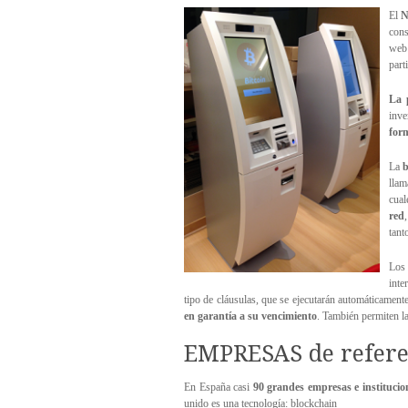
El
N
cons
web 
part
La 
inve
for
La
b
lla
cual
red
tant
Los 
inte
tipo de cláusulas, que se ejecutarán automáticamen
en garantía a su vencimiento
. También permiten la
EMPRESAS de refere
En España casi
90 grandes empresas e institucio
unido es una tecnología: blockchain