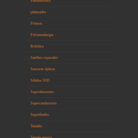
Piezoeléctrico
platinoides
Prótesis
Pulvimetalurgia
Robótica
Satélites espaciales
Sensores ópticos
Sólidos SSD
Superaleaciones
Superconductores
Superfluidos
Tantalio
Tantalo poroso