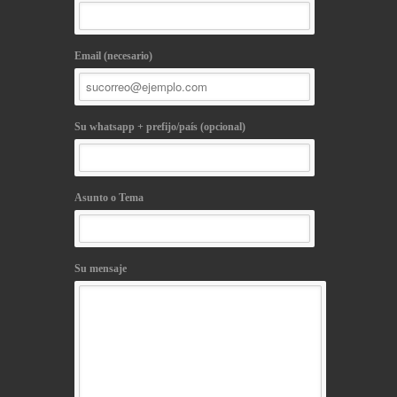
Email (necesario)
Su whatsapp + prefijo/país (opcional)
Asunto o Tema
Su mensaje