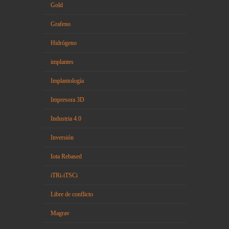
Gold
Grafeno
Hidrógeno
implantes
Implantología
Impresora 3D
Industria 4.0
Inversión
Iota Rebased
iTRi-iTSCi
Libre de conflicto
Magrav