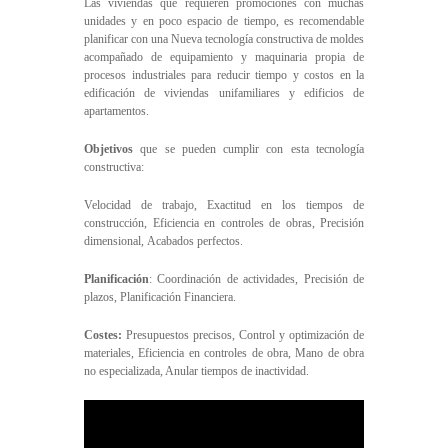
Las viviendas que requieren promociones con muchas
unidades y en poco espacio de tiempo, es recomendable
planificar con una Nueva tecnología constructiva de moldes
acompañado de equipamiento y maquinaria propia de
procesos industriales para reducir tiempo y costos en la
edificación de viviendas unifamiliares y edificios de
apartamentos.
Objetivos
que se pueden cumplir con esta tecnología
constructiva:
Velocidad de trabajo, Exactitud en los tiempos de
construcción, Eficiencia en controles de obras, Precisión
dimensional, Acabados perfectos.
Planificación
: Coordinación de actividades, Precisión de
plazos, Planificación Financiera.
Costes:
Presupuestos precisos, Control y optimización de
materiales, Eficiencia en controles de obra, Mano de obra
no especializada, Anular tiempos de inactividad.