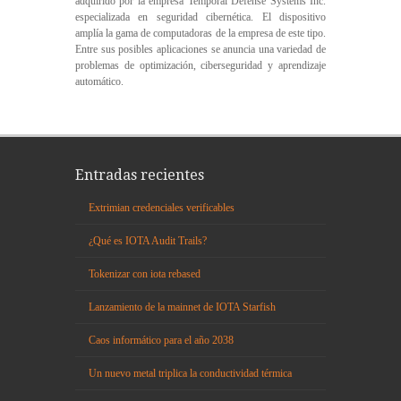
adquirido por la empresa Temporal Defense Systems Inc.
especializada en seguridad cibernética. El dispositivo
amplía la gama de computadoras de la empresa de este tipo.
Entre sus posibles aplicaciones se anuncia una variedad de
problemas de optimización, ciberseguridad y aprendizaje
automático.
Entradas recientes
Extrimian credenciales verificables
¿Qué es IOTA Audit Trails?
Tokenizar con iota rebased
Lanzamiento de la mainnet de IOTA Starfish
Caos informático para el año 2038
Un nuevo metal triplica la conductividad térmica