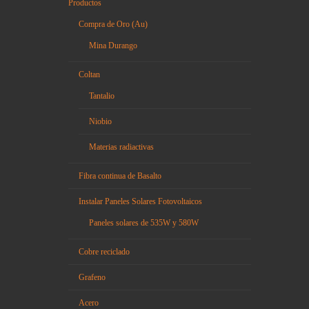
Productos
Compra de Oro (Au)
Mina Durango
Coltan
Tantalio
Niobio
Materias radiactivas
Fibra continua de Basalto
Instalar Paneles Solares Fotovoltaicos
Paneles solares de 535W y 580W
Cobre reciclado
Grafeno
Acero