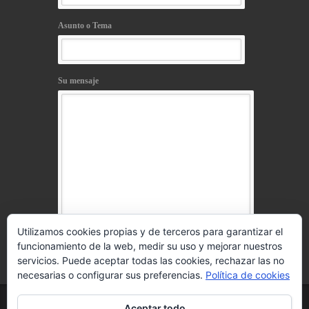
Asunto o Tema
Su mensaje
Utilizamos cookies propias y de terceros para garantizar el
funcionamiento de la web, medir su uso y mejorar nuestros
Acepto la
política de privacidad
servicios. Puede aceptar todas las cookies, rechazar las no
necesarias o configurar sus preferencias.
Política de cookies
© 2021 www.telosworld.com Todos los derechos
Aceptar todo