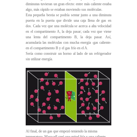
diminutas tuvieran un gran efecto: entre más caliente estaba
algo, más rápido se estaban moviendo sus moléculas.
Esta pequeña bestia se podría sentar junto a una diminuta
puerta en la puerta que divide una caja llena de gas en
dos. Cada vez que una molécula se acerca a alta velocidad
en el compartimento A, la deja pasar; cada vez que viene
una lenta del compartimento B, la deja pasar. Así,
acumularía las moléculas con mucha energía -gas caliente-
en el compartimento B y el gas frío en el A.
Sería como construir un horno al lado de un refrigerador
sin utilizar energía.
Al final, de un gas que empezó teniendo la misma
temperatura, Maxwell creó una mitad fría y una caliente.