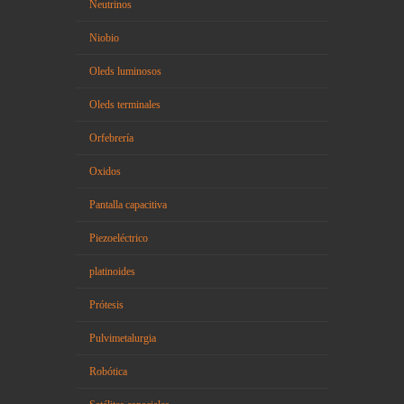
Neutrinos
Niobio
Oleds luminosos
Oleds terminales
Orfebrería
Oxidos
Pantalla capacitiva
Piezoeléctrico
platinoides
Prótesis
Pulvimetalurgia
Robótica